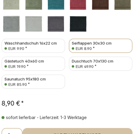
Waschhandschuh 16x22 cm
Seiflappen 30x30 cm
*
*
EUR 9.90
EUR 8.90
Gästetuch 40x60 cm
Duschtuch 70x130 cm
*
*
EUR 19.90
EUR 49.90
Saunatuch 95x180 cm
*
EUR 85.90
8,90 €
*
sofort lieferbar - Lieferzeit: 1-3 Werktage
Produkt Anzahl: Gib den gewünschten Wer