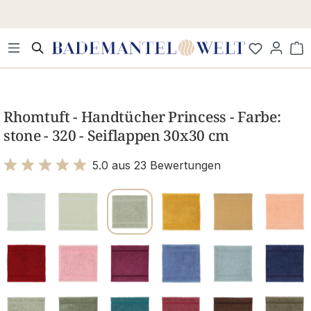
Zum Hauptinhalt springen
Wa
Bildergalerie überspringen
Rhomtuft - Handtücher Princess - Farbe:
stone - 320 - Seiflappen 30x30 cm
5.0 aus 23 Bewertungen
Bewertung mit 5 von 5 Sternen