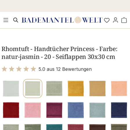
Zum Hauptinhalt springen
Wa
Bildergalerie überspringen
Rhomtuft - Handtücher Princess - Farbe:
natur-jasmin - 20 - Seiflappen 30x30 cm
5.0 aus 12 Bewertungen
Bewertung mit 5 von 5 Sternen