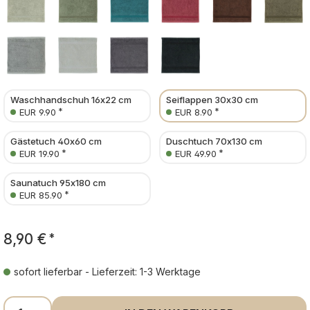
Waschhandschuh 16x22 cm
Seiflappen 30x30 cm
*
*
EUR 9.90
EUR 8.90
Gästetuch 40x60 cm
Duschtuch 70x130 cm
*
*
EUR 19.90
EUR 49.90
Saunatuch 95x180 cm
*
EUR 85.90
8,90 €
*
sofort lieferbar - Lieferzeit: 1-3 Werktage
Produkt Anzahl: Gib den gewünschten Wer