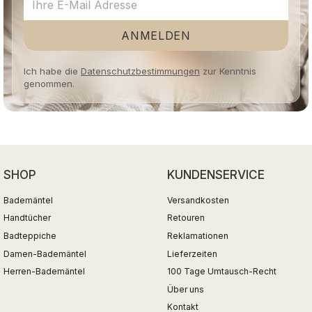
ANMELDEN
Ich habe die
Datenschutzbestimmungen
zur Kenntnis
genommen.
SHOP
KUNDENSERVICE
Bademäntel
Versandkosten
Handtücher
Retouren
Badteppiche
Reklamationen
Damen-Bademäntel
Lieferzeiten
Herren-Bademäntel
100 Tage Umtausch-Recht
Über uns
Kontakt