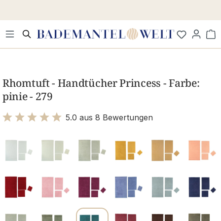
Zum Hauptinhalt springen
Wa
Bildergalerie überspringen
Rhomtuft - Handtücher Princess - Farbe:
pinie - 279
5.0 aus 8 Bewertungen
Bewertung mit 5 von 5 Sternen