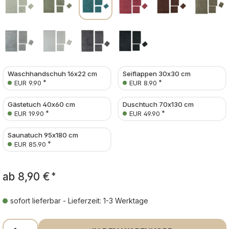
Waschhandschuh 16x22 cm
Seiflappen 30x30 cm
*
*
EUR 9.90
EUR 8.90
Gästetuch 40x60 cm
Duschtuch 70x130 cm
*
*
EUR 19.90
EUR 49.90
Saunatuch 95x180 cm
*
EUR 85.90
ab
8,90 €
*
sofort lieferbar - Lieferzeit: 1-3 Werktage
Produkt Anzahl: Gib den gewünschten Wer