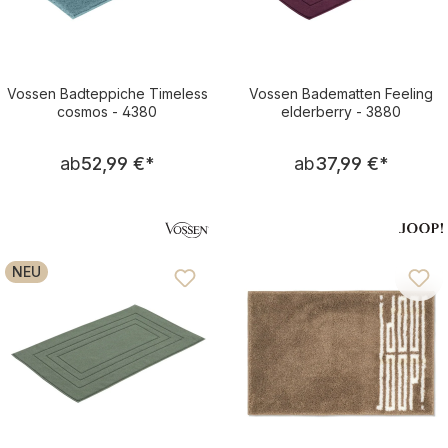
Vossen Badteppiche Timeless
Vossen Badematten Feeling
cosmos - 4380
elderberry - 3880
Regulärer Preis:
Regulärer Pre
ab
52,99 €
*
ab
37,99 €
*
NEU