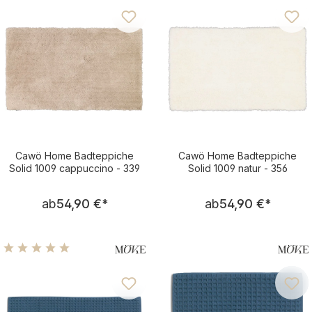
Cawö Home Badteppiche
Cawö Home Badteppiche
Solid 1009 cappuccino - 339
Solid 1009 natur - 356
Regulärer Preis:
Regulärer Pre
ab
54,90 €
*
ab
54,90 €
*
Durchschnittliche Bewertung von 5 von 5 Sternen