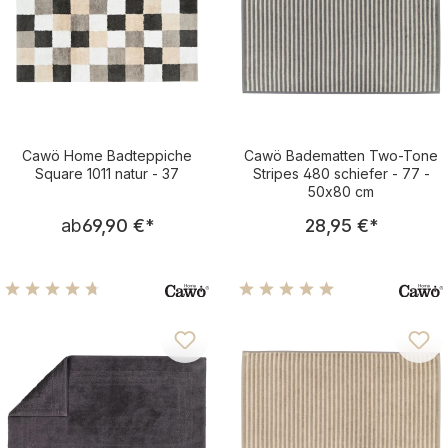
Cawö Home Badteppiche
Cawö Badematten Two-Tone
Square 1011 natur - 37
Stripes 480 schiefer - 77 -
50x80 cm
Regulärer Preis:
Regulärer Pre
ab
69,90 €
*
28,95 €
*
Durchschnittliche Bewertung von 4.75 von 5 Sternen
Durchschnittliche Bewertu