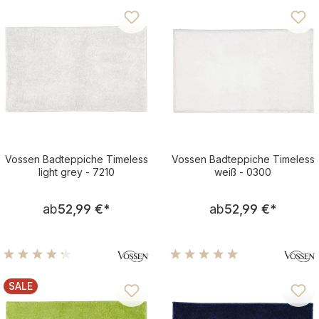
Vossen Badteppiche Timeless
Vossen Badteppiche Timeless
light grey - 7210
weiß - 0300
Regulärer Preis:
Regulärer Pre
ab
52,99 €
*
ab
52,99 €
*
Durchschnittliche Bewertung von 4.25 von 5 Sternen
Durchschnittliche Bewertu
SALE
RABATT