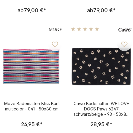
Regulärer Preis:
Regulärer Pre
ab
79,00 €
*
ab
79,00 €
*
Durchschnittliche Bewertu
Möve Badematten Bliss Bunt
Cawö Badematten WE LOVE
multicolor - 041 - 50x80 cm
DOGS Paws 6247
schwarz/beige - 93 - 50x80
cm
Regulärer Preis:
Regulärer Pre
24,95 €
*
28,95 €
*