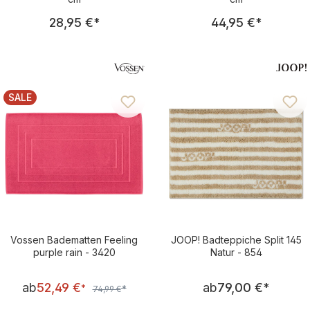
Regulärer Preis:
Regulärer Pre
28,95 €
*
44,95 €
*
SALE
RABATT
Vossen Badematten Feeling
JOOP! Badteppiche Split 145
purple rain - 3420
Natur - 854
Verkaufspreis:
Regulärer Pre
ab
52,49 €
ab
79,00 €
*
Regulärer Preis:
*
*
74,99 €