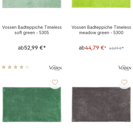
Vossen Badteppiche Timeless
Vossen Badteppiche Timeless
soft green - 5305
meadow green - 5300
Regulärer Preis:
Verkaufsprei
ab
52,99 €
*
ab
44,79 €
Regulärer Pre
*
*
63,99 €
Durchschnittliche Bewertung von 4.25 von 5 Sternen