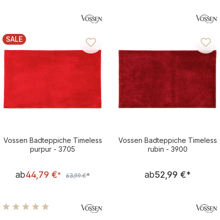
SALE
RABATT
Vossen Badteppiche Timeless
Vossen Badteppiche Timeless
purpur - 3705
rubin - 3900
Verkaufspreis:
Regulärer Pre
ab
44,79 €
ab
52,99 €
*
Regulärer Preis:
*
*
63,99 €
Durchschnittliche Bewertung von 5 von 5 Sternen