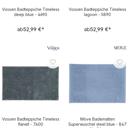
Vossen Badteppiche Timeless
Vossen Badteppiche Timeless
deep blue - 4690
lagoon - 5890
Regulärer Preis:
Regulärer Pre
ab
52,99 €
*
ab
52,99 €
*
Vossen Badteppiche Timeless
Möve Badematten
flanell - 7400
Superwuschel steel blue - 847