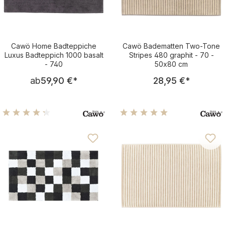
Cawö Home Badteppiche
Cawö Badematten Two-Tone
Luxus Badteppich 1000 basalt
Stripes 480 graphit - 70 -
- 740
50x80 cm
Regulärer Preis:
Regulärer Pre
ab
59,90 €
*
28,95 €
*
Durchschnittliche Bewertung von 4.25 von 5 Sternen
Durchschnittliche Bewertu