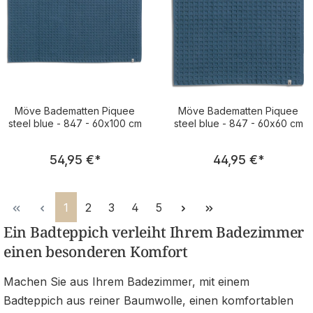
Möve Badematten Piquee
Möve Badematten Piquee
steel blue - 847 - 60x100 cm
steel blue - 847 - 60x60 cm
Regulärer Preis:
Regulärer Pre
54,95 €
*
44,95 €
*
Seite
Seite
Seite
Seite
Seite
1
2
3
4
5
Ein Badteppich verleiht Ihrem Badezimmer
einen besonderen Komfort
Machen Sie aus Ihrem Badezimmer, mit einem
Badteppich aus reiner Baumwolle, einen komfortablen