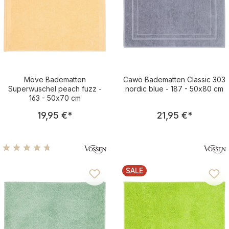
Möve Badematten
Cawö Badematten Classic 303
Superwuschel peach fuzz -
nordic blue - 187 - 50x80 cm
163 - 50x70 cm
Regulärer Preis:
Regulärer Pre
19,95 €
*
21,95 €
*
Durchschnittliche Bewertung von 4.75 von 5 Sternen
SALE
RABATT