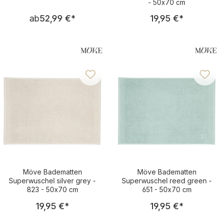
- 50x70 cm
Regulärer Preis:
Regulärer Pre
ab
52,99 €
*
19,95 €
*
Möve Badematten
Möve Badematten
Superwuschel silver grey -
Superwuschel reed green -
823 - 50x70 cm
651 - 50x70 cm
Regulärer Preis:
Regulärer Pre
19,95 €
*
19,95 €
*