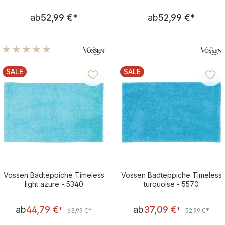
Regulärer Preis:
Regulärer Pre
ab
52,99 €
*
ab
52,99 €
*
Durchschnittliche Bewertung von 5 von 5 Sternen
SALE
SALE
RABATT
RABATT
Vossen Badteppiche Timeless
Vossen Badteppiche Timeless
light azure - 5340
turquoise - 5570
Verkaufspreis:
Verkaufsprei
ab
44,79 €
ab
37,09 €
Regulärer Preis:
Regulärer Pre
*
*
*
*
63,99 €
52,99 €