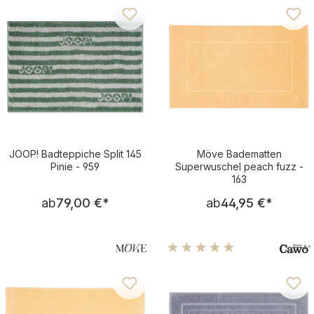
JOOP! Badteppiche Split 145
Möve Badematten
Pinie - 959
Superwuschel peach fuzz -
163
Regulärer Preis:
Regulärer Pre
ab
79,00 €
*
ab
44,95 €
*
Durchschnittliche Bewertu