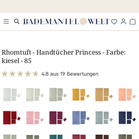
Zum Hauptinhalt springen
Wa
Bildergalerie überspringen
Rhomtuft - Handtücher Princess - Farbe:
kiesel - 85
4.8 aus 19 Bewertungen
Bewertung mit 4.8 von 5 Sternen