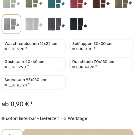
Waschhandschuh 16x22 cm
Seiflappen 30x30 cm
*
*
EUR 9.90
EUR 8.90
Gästetuch 40x60 cm
Duschtuch 70x130 cm
*
*
EUR 19.90
EUR 49.90
Saunatuch 95x180 cm
*
EUR 85.90
ab
8,90 €
*
sofort lieferbar - Lieferzeit: 1-3 Werktage
Produkt Anzahl: Gib den gewünschten Wer