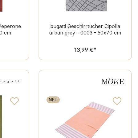
 Peperone
bugatti Geschirrtücher Cipolla
70 cm
urban grey - 0003 - 50x70 cm
er Preis:
Regulärer Preis:
13,99 €
*
NEU