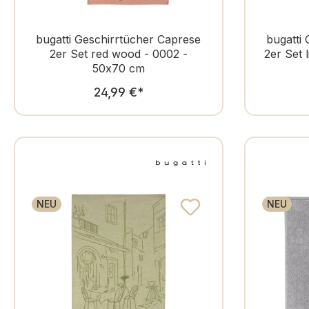
bugatti Geschirrtücher Caprese
bugatti
2er Set red wood - 0002 -
2er Set 
50x70 cm
Regulärer Preis:
24,99 €
*
NEU
NEU