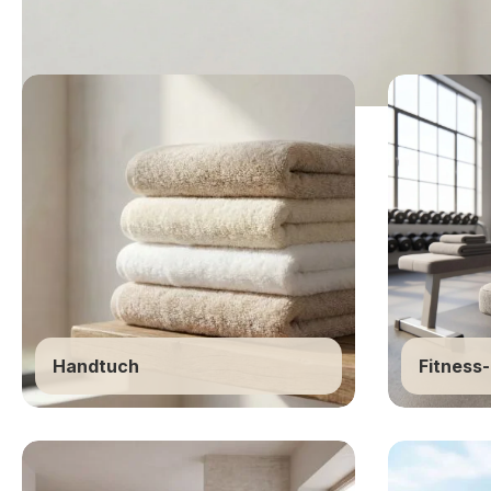
Handtücher
Handtücher – flaus
Bad & Wellness
Handtuch
Fitness