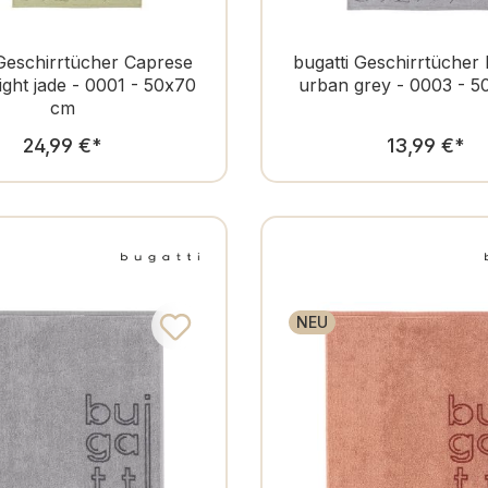
 Geschirrtücher Caprese
bugatti Geschirrtücher
light jade - 0001 - 50x70
urban grey - 0003 - 
cm
Regulärer Preis:
Regulär
24,99 €
*
13,99 €
*
NEU