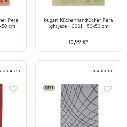
her Pera
bugatti Küchenhandtücher Pera
0x50 cm
light jade - 0001 - 50x50 cm
er Preis:
Regulärer Preis:
10,99 €
*
NEU