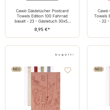
Cawö Gästetücher Postcard
Cawö 
Towels Edition 100 Fahrrad
Towels E
basalt - 23 - Gästetuch 30x50
- 22 
cm
Regulärer Preis:
8,95 €
*
NEU
NEU