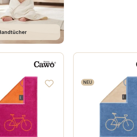
Handtücher
Größe
Art
Made in
Typ
NEU