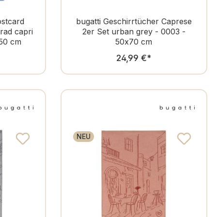
stcard
bugatti Geschirrtücher Caprese
rad capri
2er Set urban grey - 0003 -
x50 cm
50x70 cm
er Preis:
Regulärer Preis:
24,99 €
*
NEU