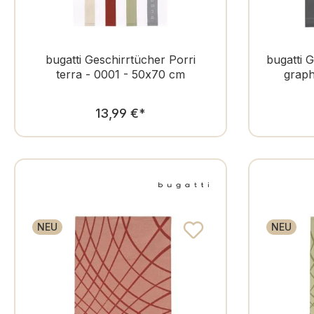
bugatti Geschirrtücher Porri
bugatti 
terra - 0001 - 50x70 cm
graph
Regulärer Preis:
13,99 €
*
NEU
NEU