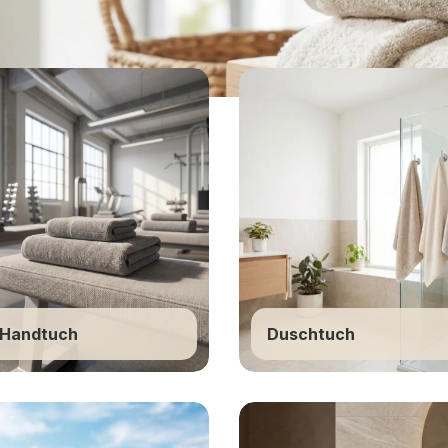
chiges Frottier für
-Handtuch
Duschtuch