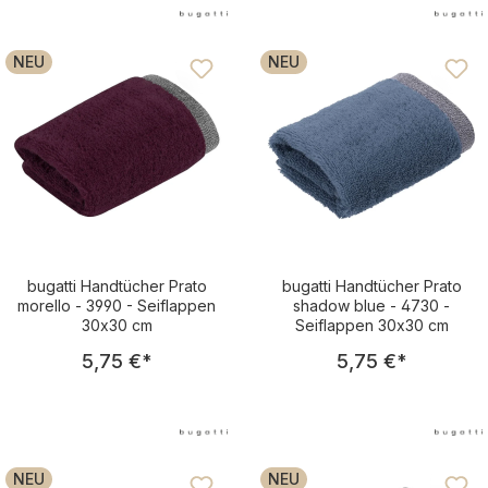
fürs Bad
NEU
NEU
bugatti Handtücher Prato
bugatti Handtücher Prato
morello - 3990 - Seiflappen
shadow blue - 4730 -
30x30 cm
Seiflappen 30x30 cm
Regulärer Preis:
Regulärer Pre
5,75 €
*
5,75 €
*
NEU
NEU