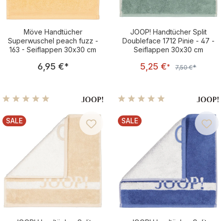
Möve Handtücher
JOOP! Handtücher Split
Superwuschel peach fuzz -
Doubleface 1712 Pinie - 47 -
163 - Seiflappen 30x30 cm
Seiflappen 30x30 cm
Regulärer Preis:
Verkaufsprei
6,95 €
*
5,25 €
Regulärer Preis:
*
*
7,50 €
Durchschnittliche Bewertung von 5 von 5 Sternen
Durchschnittliche Bewertu
SALE
SALE
RABATT
RABATT