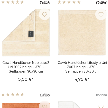
Durchschnittliche Bewertung von 4.83 von 5 Sternen
Durchschnittliche Bewertu
Cawö Handtücher Noblesse2
Cawö Handtücher Lifestyle Uni
Uni 1002 beige - 370 -
7007 beige - 370 -
Seiflappen 30x30 cm
Seiflappen 30x30 cm
Regulärer Preis:
Regulärer Pre
5,50 €
*
4,95 €
*
Durchschnittliche Bewertung von 4.78 von 5 Sternen