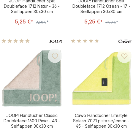
JOOP! Handtücher Split
JOOP! Handtücher Split
Doubleface 1712 Natur - 36 -
Doubleface 1712 Ozean - 17 -
Seiflappen 30x30 cm
Seiflappen 30x30 cm
Verkaufspreis:
Verkaufsprei
5,25 €
5,25 €
Regulärer Preis:
Regulärer Preis:
*
*
*
*
7,50 €
7,50 €
Durchschnittliche Bewertung von 5 von 5 Sternen
Durchschnittliche Bewertu
JOOP! Handtücher Classic
Cawö Handtücher Lifestyle
Doubleface 1600 Pinie - 43 -
Splash 7071 pistazie/lemon -
Seiflappen 30x30 cm
45 - Seiflappen 30x30 cm
Regulärer Preis:
Regulärer Pre