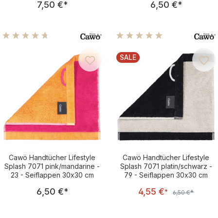
7,50 €
*
6,50 €
*
Durchschnittliche Bewertung von 4.74 von 5 Sternen
Durchschnittliche Bewertu
SALE
RABATT
Cawö Handtücher Lifestyle
Cawö Handtücher Lifestyle
Splash 7071 pink/mandarine -
Splash 7071 platin/schwarz -
23 - Seiflappen 30x30 cm
79 - Seiflappen 30x30 cm
Regulärer Preis:
Verkaufsprei
6,50 €
*
4,55 €
Regulärer Preis:
*
*
6,50 €