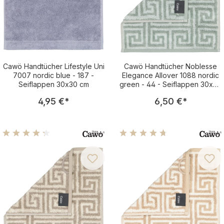
Cawö Handtücher Lifestyle Uni
Cawö Handtücher Noblesse
7007 nordic blue - 187 -
Elegance Allover 1088 nordic
Seiflappen 30x30 cm
green - 44 - Seiflappen 30x30
cm
Regulärer Preis:
Regulärer Pre
4,95 €
*
6,50 €
*
Durchschnittliche Bewertung von 4.21 von 5 Sternen
Durchschnittliche Bewertu