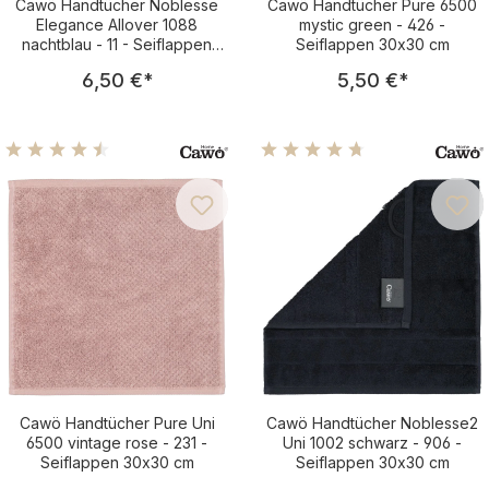
Cawö Handtücher Noblesse
Cawö Handtücher Pure 6500
Elegance Allover 1088
mystic green - 426 -
nachtblau - 11 - Seiflappen
Seiflappen 30x30 cm
30x30 cm
Regulärer Preis:
Regulärer Pre
6,50 €
*
5,50 €
*
Durchschnittliche Bewertung von 4.62 von 5 Sternen
Durchschnittliche Bewertu
Cawö Handtücher Pure Uni
Cawö Handtücher Noblesse2
6500 vintage rose - 231 -
Uni 1002 schwarz - 906 -
Seiflappen 30x30 cm
Seiflappen 30x30 cm
Regulärer Preis:
Regulärer Pre