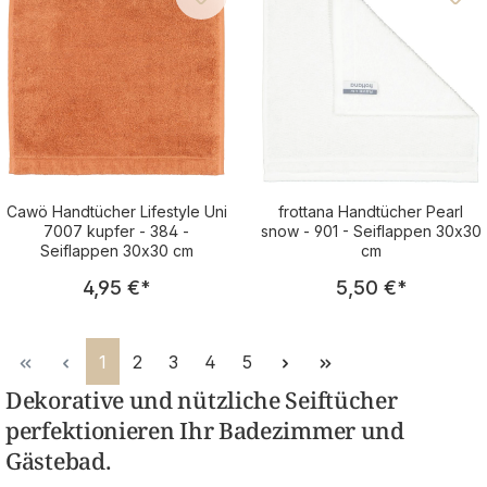
Cawö Handtücher Lifestyle Uni
frottana Handtücher Pearl
7007 kupfer - 384 -
snow - 901 - Seiflappen 30x30
Seiflappen 30x30 cm
cm
Regulärer Preis:
Regulärer Pre
4,95 €
*
5,50 €
*
Seite
Seite
Seite
Seite
Seite
1
2
3
4
5
Dekorative und nützliche Seiftücher
perfektionieren Ihr Badezimmer und
Gästebad.