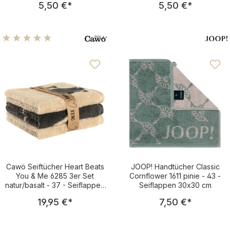
5,50 €
*
5,50 €
*
Durchschnittliche Bewertung von 5 von 5 Sternen
Cawö Seiftücher Heart Beats
JOOP! Handtücher Classic
You & Me 6285 3er Set
Cornflower 1611 pinie - 43 -
natur/basalt - 37 - Seiflappen
Seiflappen 30x30 cm
30x30 cm
Regulärer Preis:
Regulärer Pre
19,95 €
*
7,50 €
*