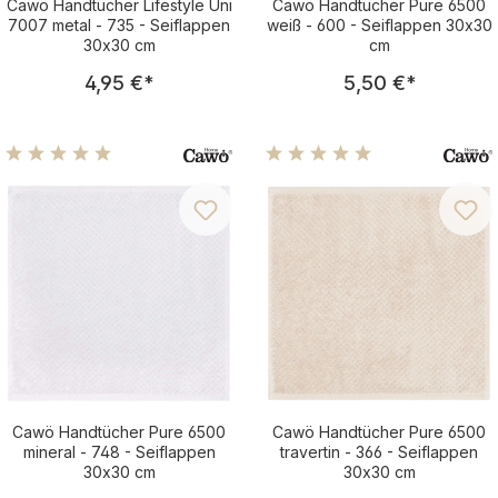
Cawö Handtücher Lifestyle Uni
Cawö Handtücher Pure 6500
7007 metal - 735 - Seiflappen
weiß - 600 - Seiflappen 30x30
30x30 cm
cm
Regulärer Preis:
Regulärer Pre
4,95 €
*
5,50 €
*
Durchschnittliche Bewertung von 5 von 5 Sternen
Durchschnittliche Bewertu
Cawö Handtücher Pure 6500
Cawö Handtücher Pure 6500
mineral - 748 - Seiflappen
travertin - 366 - Seiflappen
30x30 cm
30x30 cm
Regulärer Preis:
Regulärer Pre