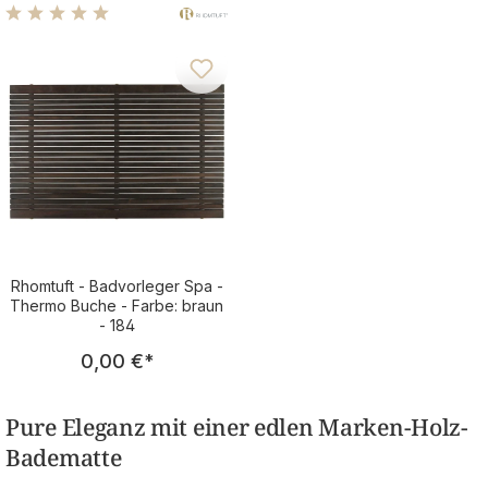
Badematten – natürlich &
wasserfest
Durchschnittliche Bewertung von 5 von 5 Sternen
Rhomtuft - Badvorleger Spa -
Thermo Buche - Farbe: braun
- 184
Regulärer Preis:
0,00 €
*
Pure Eleganz mit einer edlen Marken-Holz-
Badematte