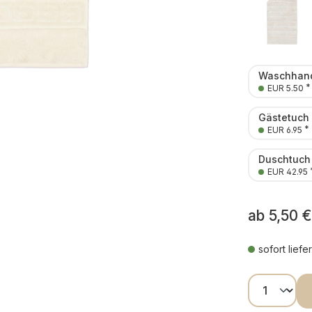
Waschhand
*
EUR 5.50
Gästetuch
*
EUR 6.95
Duschtuch
EUR 42.95
ab
5,50 €
sofort liefe
Produkt