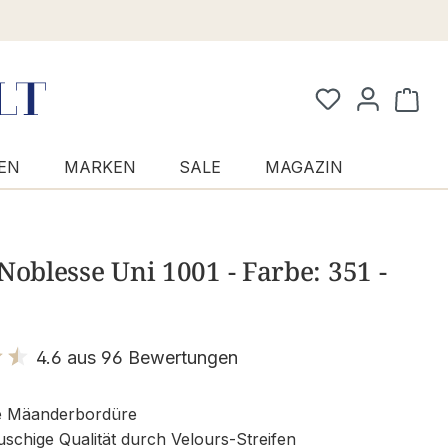
Waren
EN
MARKEN
SALE
MAGAZIN
Noblesse Uni 1001 - Farbe: 351 -
4.6 aus 96 Bewertungen
it 4.6 von 5 Sternen
e Mäanderbordüre
uschige Qualität durch Velours-Streifen