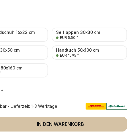
schuh 16x22 cm
Seiflappen 30x30 cm
*
EUR 5.50
 30x50 cm
Handtuch 50x100 cm
*
EUR 15.95
 80x160 cm
*
*
rbar - Lieferzeit: 1-3 Werktage
 Anzahl: Gib den gewünschten Wert ein 
IN DEN WARENKORB