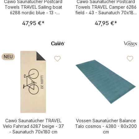
Cawö Saunatücher Postcard
Cawö Saunatücher Postcard
Towels TRAVEL Sailing boat
Towels TRAVEL Camper 6286
6288 nordic blue - 13 -
field - 43 - Saunatuch 70x180
Saunatuch 70x180 cm
cm
Regulärer Preis:
Regulärer Pre
47,95 €
*
47,95 €
*
NEU
Cawö Saunatücher TRAVEL
Vossen Saunatücher Balance
Velo Fahrrad 6287 beige - 37
Talo cosmos - 4380 - 80x200
- Saunatuch 70x180 cm
cm
Regulärer Preis:
Regulärer Pre