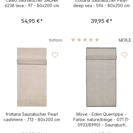
Cawö Saunatücher SAUNA
frottana Saunatücher Pearl
6238 lava - 97 - 80x200 cm
deep sea - 596 - 80x200 cm
Regulärer Preis:
Regulärer Pre
54,95 €
*
39,95 €
*
Durchschnittliche Bewertu
frottana Saunatücher Pearl
Möve - Eden Querrippe -
cashmere - 713 - 80x200 cm
Farbe: nature/beige - 071 (1-
0933/8990) - Saunatuch
80x200 cm
Regulärer Preis:
Regulärer Pre