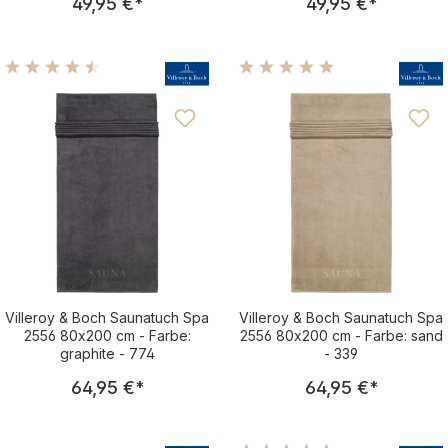
49,95 €
*
49,95 €
*
Durchschnittliche Bewertung von 4.38 von 5 Sternen
Durchschnittliche Bewertu
Villeroy & Boch Saunatuch Spa
Villeroy & Boch Saunatuch Spa
2556 80x200 cm - Farbe:
2556 80x200 cm - Farbe: sand
graphite - 774
- 339
Regulärer Preis:
Regulärer Pre
64,95 €
*
64,95 €
*