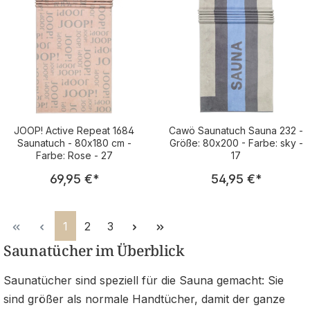
JOOP! Active Repeat 1684
Cawö Saunatuch Sauna 232 -
Saunatuch - 80x180 cm -
Größe: 80x200 - Farbe: sky -
Farbe: Rose - 27
17
Regulärer Preis:
Regulärer Pre
69,95 €
*
54,95 €
*
Seite
Seite
Seite
1
2
3
Saunatücher im Überblick
Saunatücher sind speziell für die Sauna gemacht: Sie
sind größer als normale Handtücher, damit der ganze