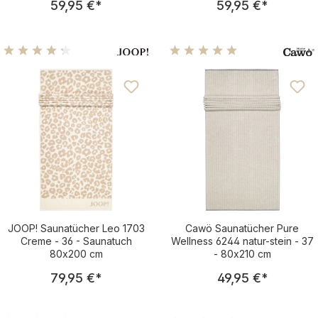
59,95 €
*
59,95 €
*
Durchschnittliche Bewertung von 4.25 von 5 Sternen
Durchschnittliche Bewertu
JOOP! Saunatücher Leo 1703
Cawö Saunatücher Pure
Creme - 36 - Saunatuch
Wellness 6244 natur-stein - 37
80x200 cm
- 80x210 cm
Regulärer Preis:
Regulärer Pre
79,95 €
*
49,95 €
*