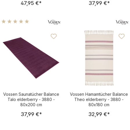
47,95 €
*
37,99 €
*
Durchschnittliche Bewertung von 5 von 5 Sternen
Vossen Saunatücher Balance
Vossen Hamamtücher Balance
Talo elderberry - 3880 -
Theo elderberry - 3880 -
80x200 cm
80x180 cm
Regulärer Preis:
Regulärer Pre
37,99 €
*
32,99 €
*