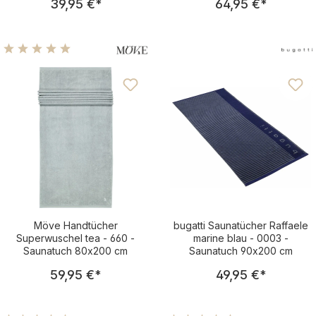
39,95 €
*
64,95 €
*
Durchschnittliche Bewertung von 5 von 5 Sternen
Möve Handtücher
bugatti Saunatücher Raffaele
Superwuschel tea - 660 -
marine blau - 0003 -
Saunatuch 80x200 cm
Saunatuch 90x200 cm
Regulärer Preis:
Regulärer Pre
59,95 €
*
49,95 €
*