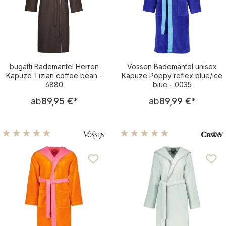
bugatti Bademäntel Herren
Vossen Bademäntel unisex
Kapuze Tizian coffee bean -
Kapuze Poppy reflex blue/ice
6880
blue - 0035
Regulärer Preis:
Regulärer Pre
ab
89,95 €
*
ab
89,99 €
*
Durchschnittliche Bewertung von 5 von 5 Sternen
Durchschnittliche Bewertu