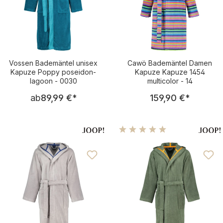
Vossen Bademäntel unisex
Cawö Bademäntel Damen
Kapuze Poppy poseidon-
Kapuze Kapuze 1454
lagoon - 0030
multicolor - 14
Regulärer Preis:
Regulärer Pre
ab
89,99 €
*
159,90 €
*
Durchschnittliche Bewertu