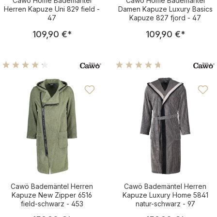
Cawö Home Bademäntel
Cawö Home Bademäntel
Herren Kapuze Uni 829 field -
Damen Kapuze Luxury Basics
47
Kapuze 827 fjord - 47
Regulärer Preis:
Regulärer Pre
109,90 €
*
109,90 €
*
Durchschnittliche Bewertung von 4.28 von 5 Sternen
Durchschnittliche Bewertu
Cawö Bademäntel Herren
Cawö Bademäntel Herren
Kapuze New Zipper 6516
Kapuze Luxury Home 5841
field-schwarz - 453
natur-schwarz - 97
Regulärer Preis:
Regulärer Pre