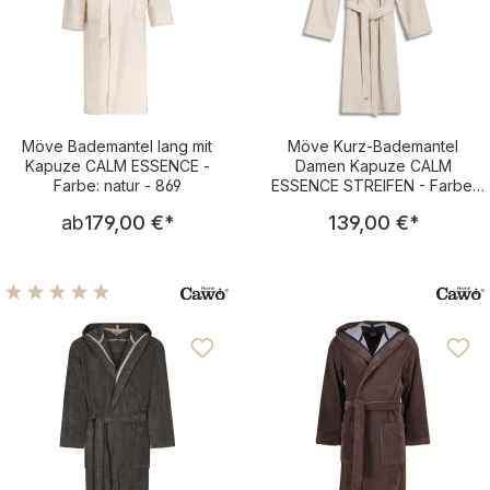
Möve Bademantel lang mit
Möve Kurz-Bademantel
Kapuze CALM ESSENCE -
Damen Kapuze CALM
Farbe: natur - 869
ESSENCE STREIFEN - Farbe:
natur - 869
Regulärer Preis:
Regulärer Pre
ab
179,00 €
*
139,00 €
*
Durchschnittliche Bewertung von 4.93 von 5 Sternen