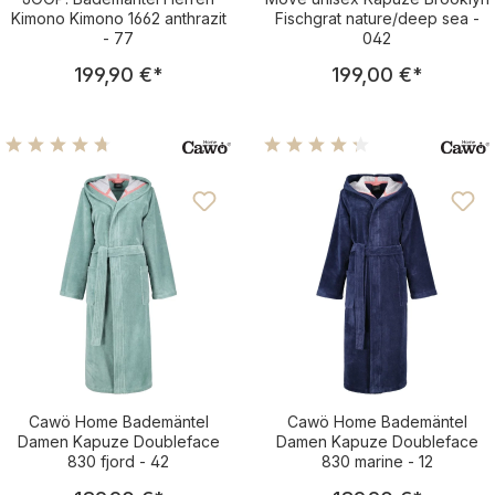
Kimono Kimono 1662 anthrazit
Fischgrat nature/deep sea -
- 77
042
Regulärer Preis:
Regulärer Pre
199,90 €
*
199,00 €
*
Durchschnittliche Bewertung von 4.85 von 5 Sternen
Durchschnittliche Bewertu
Cawö Home Bademäntel
Cawö Home Bademäntel
Damen Kapuze Doubleface
Damen Kapuze Doubleface
830 fjord - 42
830 marine - 12
Regulärer Preis:
Regulärer Pre