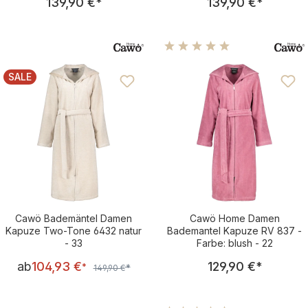
139,90 €
*
139,90 €
*
Durchschnittliche Bewertu
SALE
RABATT
Cawö Bademäntel Damen
Cawö Home Damen
Kapuze Two-Tone 6432 natur
Bademantel Kapuze RV 837 -
- 33
Farbe: blush - 22
Verkaufspreis:
Regulärer Pre
ab
104,93 €
129,90 €
*
Regulärer Preis:
*
*
149,90 €