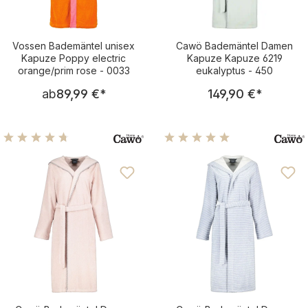
Vossen Bademäntel unisex
Cawö Bademäntel Damen
Kapuze Poppy electric
Kapuze Kapuze 6219
orange/prim rose - 0033
eukalyptus - 450
Regulärer Preis:
Regulärer Pre
ab
89,99 €
*
149,90 €
*
Durchschnittliche Bewertung von 4.75 von 5 Sternen
Durchschnittliche Bewertu