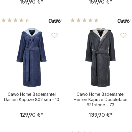
159,90 €
*
159,90 €
*
Durchschnittliche Bewertung von 4.5 von 5 Sternen
Durchschnittliche Bewertu
Cawö Home Bademäntel
Cawö Home Bademäntel
Damen Kapuze 802 sea - 10
Herren Kapuze Doubleface
831 stone - 73
Regulärer Preis:
Regulärer Pre
129,90 €
*
139,90 €
*