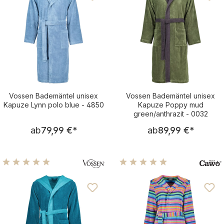
Vossen Bademäntel unisex
Vossen Bademäntel unisex
Kapuze Lynn polo blue - 4850
Kapuze Poppy mud
green/anthrazit - 0032
Regulärer Preis:
Regulärer Pre
ab
79,99 €
*
ab
89,99 €
*
Durchschnittliche Bewertung von 5 von 5 Sternen
Durchschnittliche Bewertu