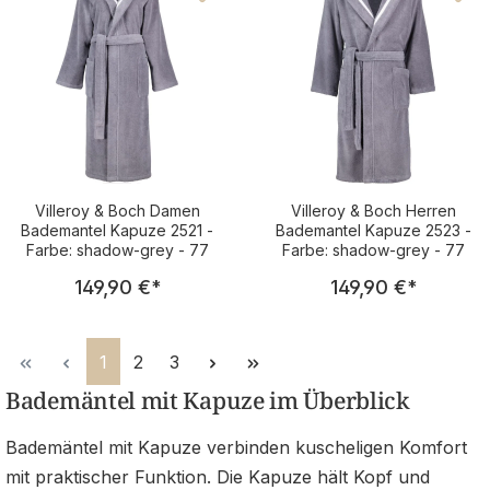
Villeroy & Boch Damen
Villeroy & Boch Herren
Bademantel Kapuze 2521 -
Bademantel Kapuze 2523 -
Farbe: shadow-grey - 77
Farbe: shadow-grey - 77
Regulärer Preis:
Regulärer Pre
149,90 €
*
149,90 €
*
Seite
Seite
Seite
1
2
3
Bademäntel mit Kapuze im Überblick
Bademäntel mit Kapuze verbinden kuscheligen Komfort
mit praktischer Funktion. Die Kapuze hält Kopf und