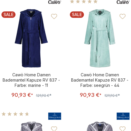
Durchschnittliche Bewertu
SALE
SALE
RABATT
RABATT
Cawö Home Damen
Cawö Home Damen
Bademantel Kapuze RV 837 -
Bademantel Kapuze RV 837 -
Farbe: marine - 11
Farbe: seegrün - 44
Verkaufspreis:
Verkaufsprei
90,93 €
90,93 €
Regulärer Preis:
Regulärer Preis
*
*
*
*
129,90 €
129,90 €
Durchschnittliche Bewertung von 4.83 von 5 Sternen