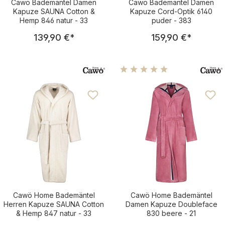
Cawö Bademäntel Damen
Cawö Bademäntel Damen
Kapuze SAUNA Cotton &
Kapuze Cord-Optik 6140
Hemp 846 natur - 33
puder - 383
Regulärer Preis:
Regulärer Pre
139,90 €
*
159,90 €
*
Durchschnittliche Bewertu
Cawö Home Bademäntel
Cawö Home Bademäntel
Herren Kapuze SAUNA Cotton
Damen Kapuze Doubleface
& Hemp 847 natur - 33
830 beere - 21
Regulärer Preis:
Regulärer Pre