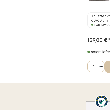
Toilettenv
60x60 cm
EUR 139.0
139,00 €
sofort liefe
Produkt