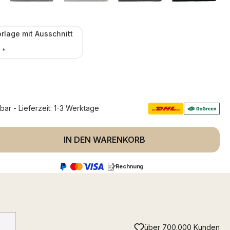
orlage mit Ausschnitt
*
0
*
rbar - Lieferzeit: 1-3 Werktage
 Anzahl: Gib den gewünschten Wert ein 
IN DEN WARENKORB
Rechnung
über 700.000 Kunden