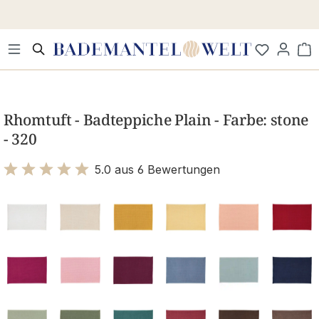
Zum Hauptinhalt springen
Wa
Bildergalerie überspringen
Rhomtuft - Badteppiche Plain - Farbe: stone
- 320
5.0 aus 6 Bewertungen
Bewertung mit 5 von 5 Sternen