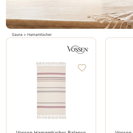
Sauna
>
Hamamtücher
Farbe
Hamam-Tücher & 
Vossen Hamamtücher Balance
Vossen