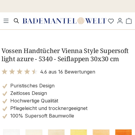
Zum Hauptinhalt springen
Wa
Bildergalerie überspringen
Vossen Handtücher Vienna Style Supersoft
light azure - 5340 - Seiflappen 30x30 cm
4.6 aus 16 Bewertungen
Bewertung mit 4.6 von 5 Sternen
Puristisches Design
Zeitloses Design
Hochwertige Qualität
Pflegeleicht und trocknergeeignet
100% Supersoft Baumwolle