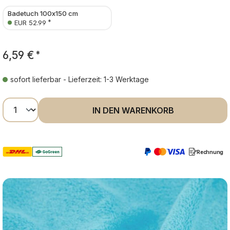
Badetuch 100x150 cm
*
EUR 52.99
6,59 €
*
sofort lieferbar - Lieferzeit: 1-3 Werktage
Produkt Anzahl: Gib den gewünschten Wer
IN DEN WARENKORB
Rechnung