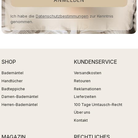
ANMELDEN
Ich habe die
Datenschutzbestimmungen
zur Kenntnis
genommen.
SHOP
KUNDENSERVICE
Bademäntel
Versandkosten
Handtücher
Retouren
Badteppiche
Reklamationen
Damen-Bademäntel
Lieferzeiten
Herren-Bademäntel
100 Tage Umtausch-Recht
Über uns
Kontakt
MAGAZIN
RECHTLICHES