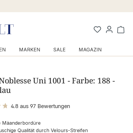
Waren
EN
MARKEN
SALE
MAGAZIN
Noblesse Uni 1001 - Farbe: 188 -
lau
4.8 aus 97 Bewertungen
it 4.8 von 5 Sternen
e Mäanderbordüre
uschige Qualität durch Velours-Streifen