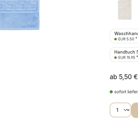
Waschhand
*
EUR 5.50
Handtuch 
EUR 15.95
ab
5,50 €
sofort liefe
Produkt