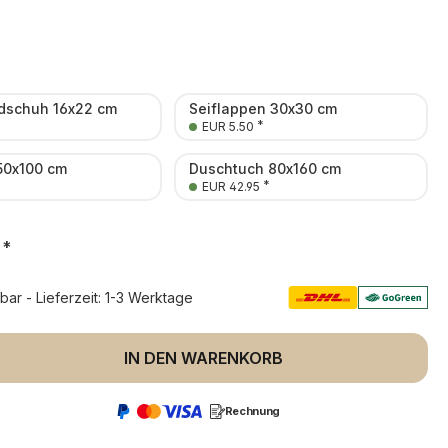
schuh 16x22 cm
Seiflappen 30x30 cm
*
EUR 5.50
50x100 cm
Duschtuch 80x160 cm
*
*
EUR 42.95
*
rbar - Lieferzeit: 1-3 Werktage
 Anzahl: Gib den gewünschten Wert ein 
IN DEN WARENKORB
Rechnung