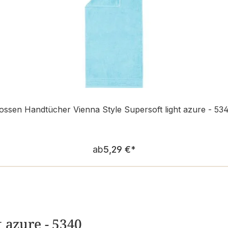
ossen Handtücher Vienna Style Supersoft light azure - 53
Regulärer Preis:
ab
5,29 €
*
 azure - 5340