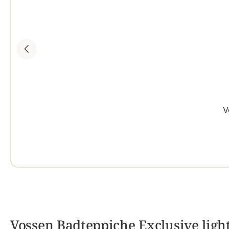
V
Vossen Badteppiche Exclusive light