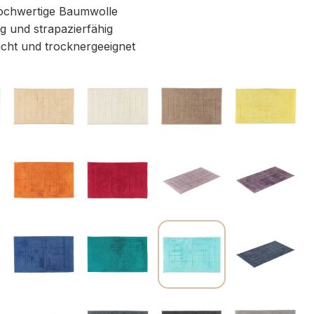
chwertige Baumwolle
g und strapazierfähig
icht und trocknergeeignet