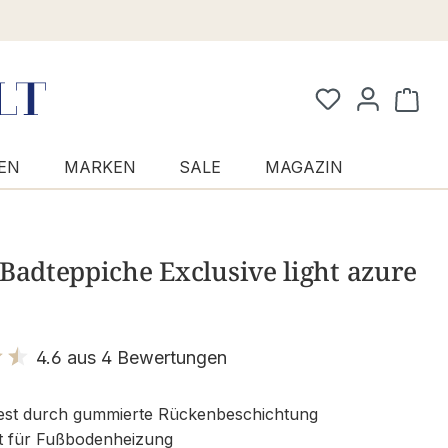
Waren
EN
MARKEN
SALE
MAGAZIN
Badteppiche Exclusive light azure
4.6 aus 4 Bewertungen
it 4.6 von 5 Sternen
est durch gummierte Rückenbeschichtung
t für Fußbodenheizung