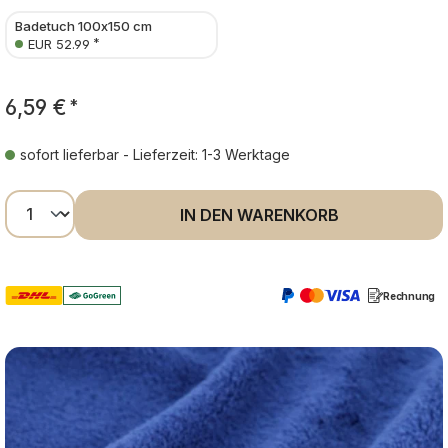
Badetuch 100x150 cm
*
EUR 52.99
6,59 €
*
sofort lieferbar - Lieferzeit: 1-3 Werktage
Produkt Anzahl: Gib den gewünschten Wer
IN DEN WARENKORB
Rechnung