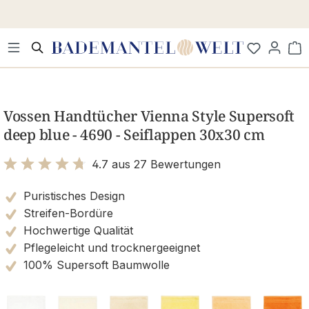
Zum Hauptinhalt springen
Wa
Bildergalerie überspringen
Vossen Handtücher Vienna Style Supersoft
deep blue - 4690 - Seiflappen 30x30 cm
4.7 aus 27 Bewertungen
Bewertung mit 4.7 von 5 Sternen
Puristisches Design
Streifen-Bordüre
Hochwertige Qualität
Pflegeleicht und trocknergeeignet
100% Supersoft Baumwolle