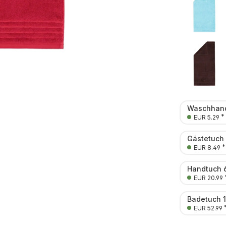
Waschhand
*
EUR 5.29
Gästetuch
*
EUR 8.49
Handtuch 
EUR 20.99
Badetuch 
EUR 52.99