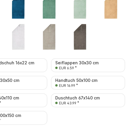
schuh 16x22 cm
Seiflappen 30x30 cm
*
EUR 6.59
 30x50 cm
Handtuch 50x100 cm
*
EUR 16.99
60x110 cm
Duschtuch 67x140 cm
*
*
EUR 43.99
100x150 cm
*