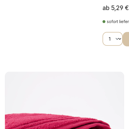
ab
5,29 €
sofort liefe
Produkt