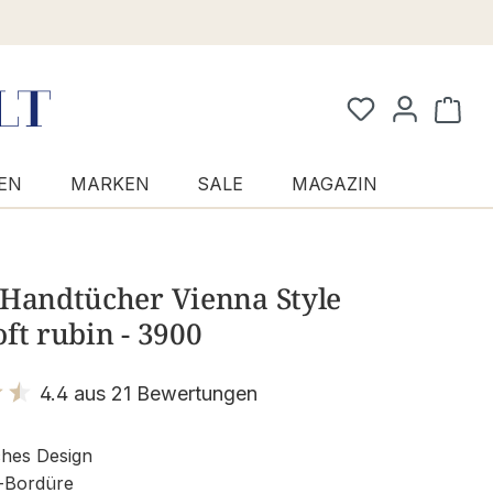
Waren
EN
MARKEN
SALE
MAGAZIN
 Handtücher Vienna Style
ft rubin - 3900
4.4 aus 21 Bewertungen
it 4.4 von 5 Sternen
ches Design
-Bordüre