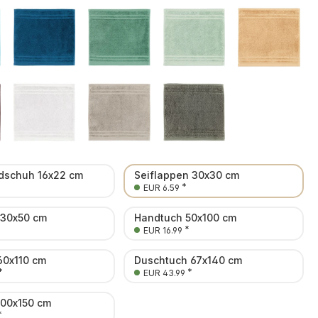
schuh 16x22 cm
Seiflappen 30x30 cm
*
EUR 6.59
 30x50 cm
Handtuch 50x100 cm
*
EUR 16.99
60x110 cm
Duschtuch 67x140 cm
*
*
EUR 43.99
100x150 cm
*