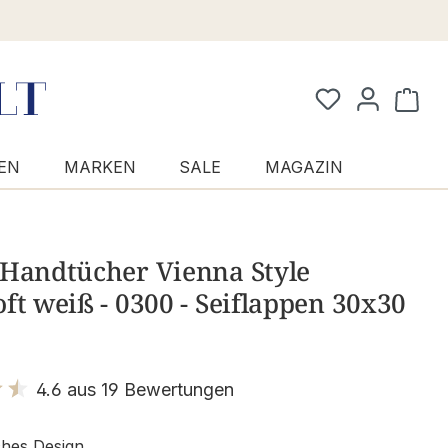
Waren
EN
MARKEN
SALE
MAGAZIN
 Handtücher Vienna Style
ft weiß - 0300 - Seiflappen 30x30
4.6 aus 19 Bewertungen
it 4.6 von 5 Sternen
ches Design