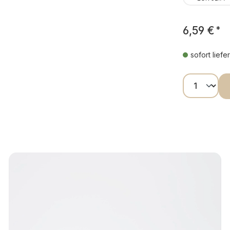
6,59 €
*
sofort liefe
Produkt