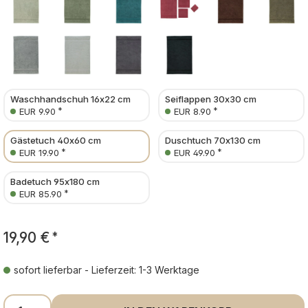
Waschhandschuh 16x22 cm
Seiflappen 30x30 cm
*
*
EUR 9.90
EUR 8.90
Gästetuch 40x60 cm
Duschtuch 70x130 cm
*
*
EUR 19.90
EUR 49.90
Badetuch 95x180 cm
*
EUR 85.90
19,90 €
*
sofort lieferbar - Lieferzeit: 1-3 Werktage
Produkt Anzahl: Gib den gewünschten Wer