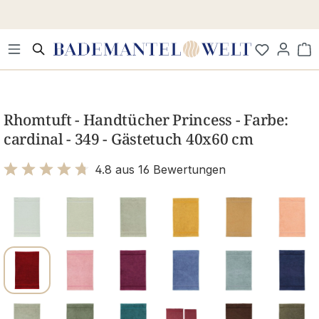
Zum Hauptinhalt springen
Wa
Bildergalerie überspringen
Rhomtuft - Handtücher Princess - Farbe:
cardinal - 349 - Gästetuch 40x60 cm
4.8 aus 16 Bewertungen
Bewertung mit 4.8 von 5 Sternen