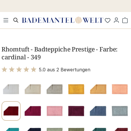
Zum Hauptinhalt springen
Wa
Bildergalerie überspringen
Rhomtuft - Badteppiche Prestige - Farbe:
cardinal - 349
5.0 aus 2 Bewertungen
Bewertung mit 5 von 5 Sternen