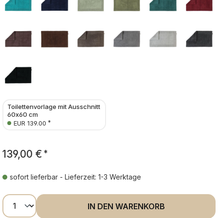
Toilettenvorlage mit Ausschnitt
60x60 cm
*
EUR 139.00
139,00 €
*
sofort lieferbar - Lieferzeit: 1-3 Werktage
Produkt Anzahl: Gib den gewünschten Wer
IN DEN WARENKORB