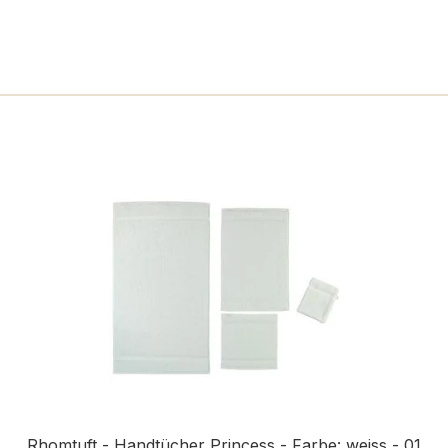
n
Rhomtuft - Handtücher Princess - Farbe: weiss - 01