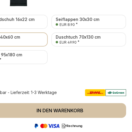
schuh 16x22 cm
Seiflappen 30x30 cm
*
EUR 8.90
 40x60 cm
Duschtuch 70x130 cm
*
*
EUR 49.90
 95x180 cm
*
rbar - Lieferzeit: 1-3 Werktage
 Anzahl: Gib den gewünschten Wert ein 
IN DEN WARENKORB
Rechnung