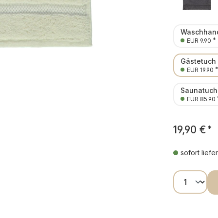
Waschhand
*
EUR 9.90
Gästetuch
EUR 19.90
Saunatuch
EUR 85.90
19,90 €
*
sofort liefe
Produkt