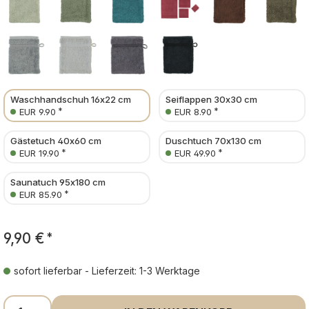
Waschhandschuh 16x22 cm
Seiflappen 30x30 cm
*
*
EUR 9.90
EUR 8.90
Gästetuch 40x60 cm
Duschtuch 70x130 cm
*
*
EUR 19.90
EUR 49.90
Saunatuch 95x180 cm
*
EUR 85.90
9,90 €
*
sofort lieferbar - Lieferzeit: 1-3 Werktage
Produkt Anzahl: Gib den gewünschten Wer