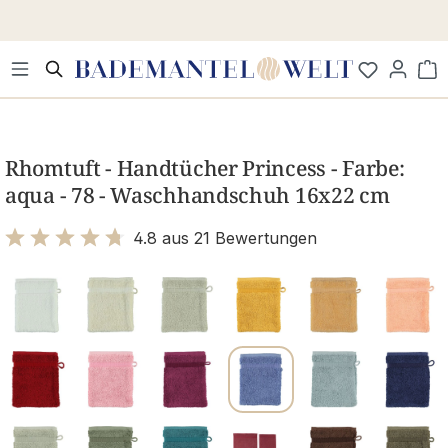
Zum Hauptinhalt springen
Wa
Bildergalerie überspringen
Rhomtuft - Handtücher Princess - Farbe:
aqua - 78 - Waschhandschuh 16x22 cm
4.8 aus 21 Bewertungen
Bewertung mit 4.8 von 5 Sternen