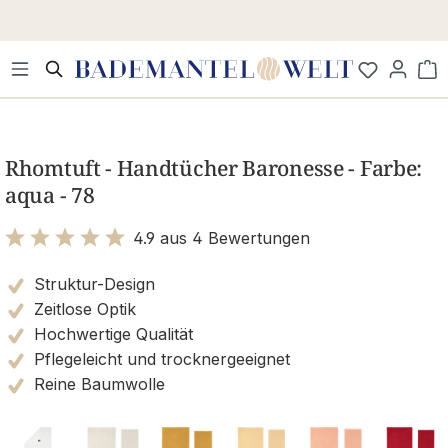
Zum Hauptinhalt springen
Wa
Bildergalerie überspringen
Rhomtuft - Handtücher Baronesse - Farbe:
aqua - 78
4.9 aus 4 Bewertungen
Bewertung mit 4.9 von 5 Sternen
Struktur-Design
Zeitlose Optik
Hochwertige Qualität
Pflegeleicht und trocknergeeignet
Reine Baumwolle