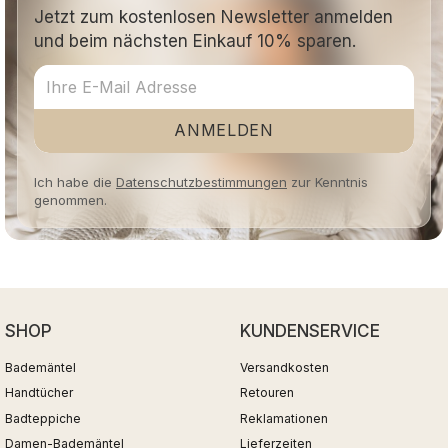
Jetzt zum kostenlosen Newsletter anmelden
und beim nächsten Einkauf 10% sparen.
ANMELDEN
Ich habe die
Datenschutzbestimmungen
zur Kenntnis
genommen.
SHOP
KUNDENSERVICE
Bademäntel
Versandkosten
Handtücher
Retouren
Badteppiche
Reklamationen
Damen-Bademäntel
Lieferzeiten