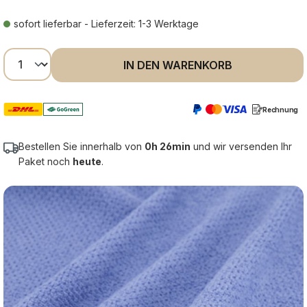
sofort lieferbar - Lieferzeit: 1-3 Werktage
Produkt Anzahl: Gib den gewünschten Wer
IN DEN WARENKORB
Rechnung
Bestellen Sie innerhalb von
0h 26min
und wir versenden Ihr
Paket noch
heute
.