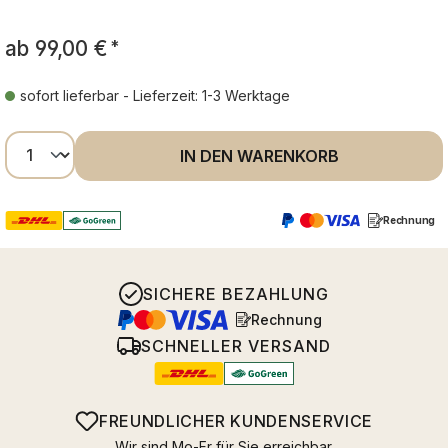
ab
99,00 €
*
sofort lieferbar - Lieferzeit: 1-3 Werktage
Produkt Anzahl: Gib den gewünschten Wer
IN DEN WARENKORB
Rechnung
SICHERE BEZAHLUNG
Rechnung
SCHNELLER VERSAND
FREUNDLICHER KUNDENSERVICE
Wir sind Mo-Fr für Sie erreichbar.