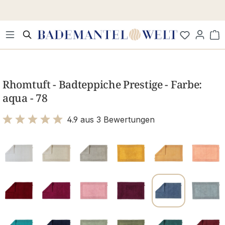
Zum Hauptinhalt springen
Wa
Bildergalerie überspringen
Rhomtuft - Badteppiche Prestige - Farbe:
aqua - 78
4.9 aus 3 Bewertungen
Bewertung mit 4.9 von 5 Sternen