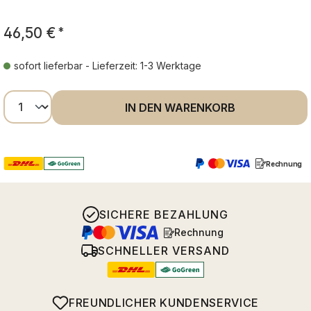
46,50 €
*
sofort lieferbar - Lieferzeit: 1-3 Werktage
Produkt Anzahl: Gib den gewünschten Wer
IN DEN WARENKORB
Rechnung
SICHERE BEZAHLUNG
Rechnung
SCHNELLER VERSAND
FREUNDLICHER KUNDENSERVICE