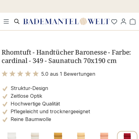
Zum Hauptinhalt springen
Wa
Bildergalerie überspringen
Rhomtuft - Handtücher Baronesse - Farbe:
cardinal - 349 - Saunatuch 70x190 cm
5.0 aus 1 Bewertungen
Bewertung mit 5 von 5 Sternen
Struktur-Design
Zeitlose Optik
Hochwertige Qualität
Pflegeleicht und trocknergeeignet
Reine Baumwolle