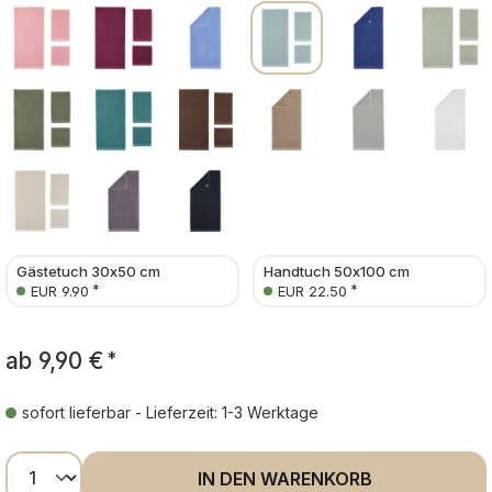
Gästetuch 30x50 cm
Handtuch 50x100 cm
*
*
EUR 9.90
EUR 22.50
ab
9,90 €
*
sofort lieferbar - Lieferzeit: 1-3 Werktage
Produkt Anzahl: Gib den gewünschten Wer
IN DEN WARENKORB