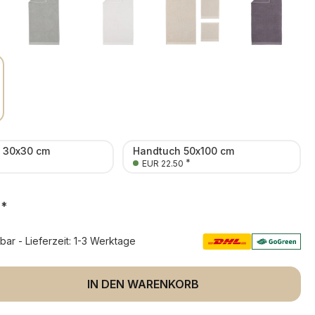
n 30x30 cm
Handtuch 50x100 cm
*
EUR 22.50
*
rbar - Lieferzeit: 1-3 Werktage
 Anzahl: Gib den gewünschten Wert ein 
IN DEN WARENKORB