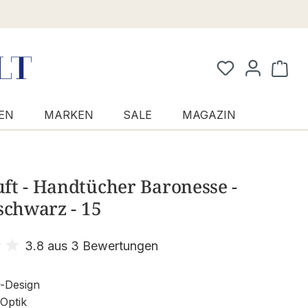
Waren
EN
MARKEN
SALE
MAGAZIN
ft - Handtücher Baronesse -
schwarz - 15
3.8 aus 3 Bewertungen
it 3.8 von 5 Sternen
-Design
 Optik