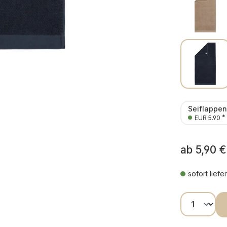
Seiflappe
*
EUR 5.90
ab
5,90 €
sofort liefe
Produkt