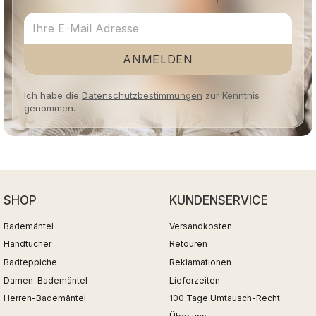
ANMELDEN
Ich habe die
Datenschutzbestimmungen
zur Kenntnis
genommen.
SHOP
KUNDENSERVICE
Bademäntel
Versandkosten
Handtücher
Retouren
Badteppiche
Reklamationen
Damen-Bademäntel
Lieferzeiten
Herren-Bademäntel
100 Tage Umtausch-Recht