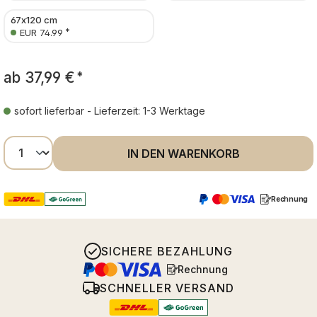
67x120 cm
*
EUR 74.99
ab
37,99 €
*
sofort lieferbar - Lieferzeit: 1-3 Werktage
Produkt Anzahl: Gib den gewünschten Wer
IN DEN WARENKORB
Rechnung
SICHERE BEZAHLUNG
Rechnung
SCHNELLER VERSAND