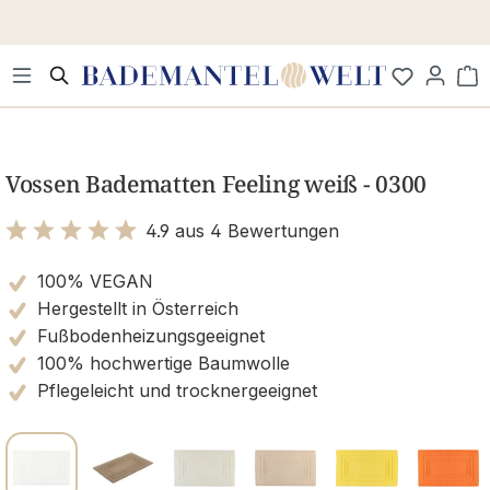
Zum Hauptinhalt springen
Wa
Bildergalerie überspringen
Vossen Badematten Feeling weiß - 0300
4.9 aus 4 Bewertungen
Bewertung mit 4.9 von 5 Sternen
100% VEGAN
Hergestellt in Österreich
Fußbodenheizungsgeeignet
100% hochwertige Baumwolle
Pflegeleicht und trocknergeeignet