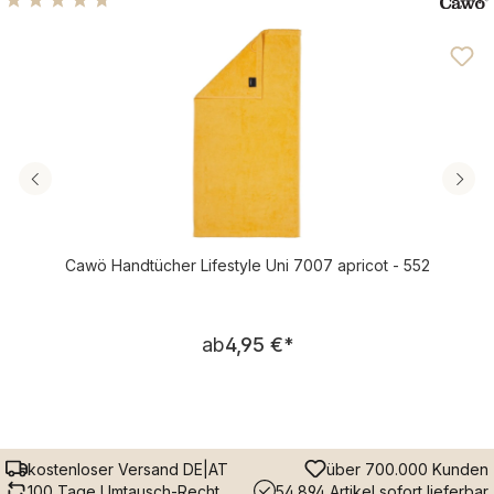
Durchschnittliche Bewertung von 4.81 von 5 Sternen
Cawö Handtücher Lifestyle Uni 7007 apricot - 552
Regulärer Preis:
ab
4,95 €
*
kostenloser Versand DE|AT
über 700.000 Kunden
100 Tage Umtausch-Recht
54.894 Artikel sofort lieferbar