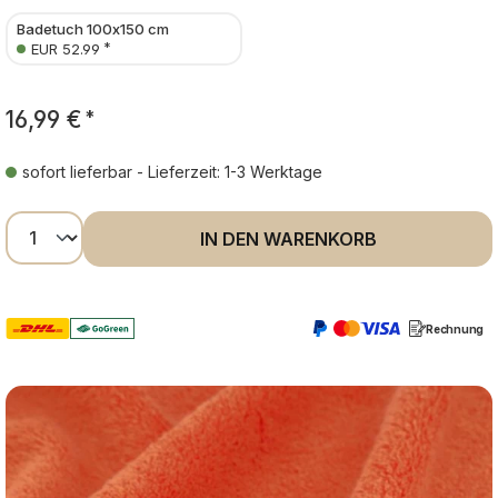
Badetuch 100x150 cm
*
EUR 52.99
16,99 €
*
sofort lieferbar - Lieferzeit: 1-3 Werktage
Produkt Anzahl: Gib den gewünschten Wer
IN DEN WARENKORB
Rechnung