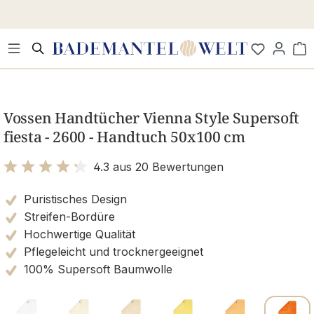
Zum Hauptinhalt springen
Wa
Bildergalerie überspringen
Vossen Handtücher Vienna Style Supersoft
fiesta - 2600 - Handtuch 50x100 cm
4.3 aus 20 Bewertungen
Bewertung mit 4.3 von 5 Sternen
Puristisches Design
Streifen-Bordüre
Hochwertige Qualität
Pflegeleicht und trocknergeeignet
100% Supersoft Baumwolle