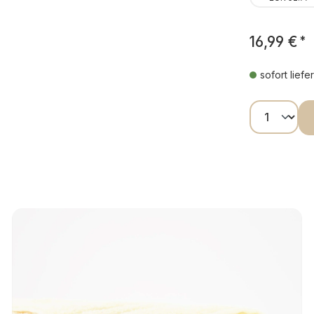
16,99 €
*
sofort liefe
Produkt