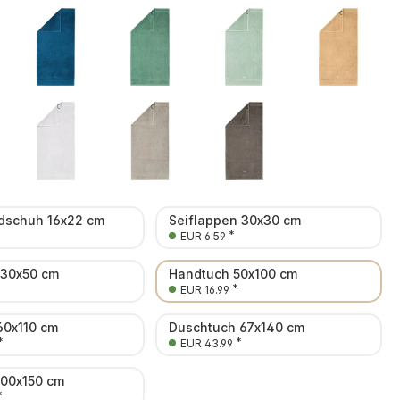
schuh 16x22 cm
Seiflappen 30x30 cm
*
EUR 6.59
 30x50 cm
Handtuch 50x100 cm
*
EUR 16.99
60x110 cm
Duschtuch 67x140 cm
*
*
EUR 43.99
100x150 cm
*