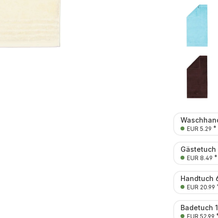
Waschhand
*
EUR 5.29
Gästetuch
*
EUR 8.49
Handtuch 
EUR 20.99
Badetuch 
EUR 52.99