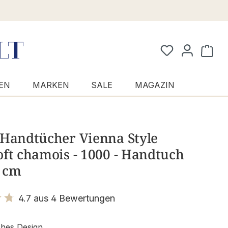
Waren
EN
MARKEN
SALE
MAGAZIN
 Handtücher Vienna Style
ft chamois - 1000 - Handtuch
 cm
4.7 aus 4 Bewertungen
it 4.7 von 5 Sternen
ches Design