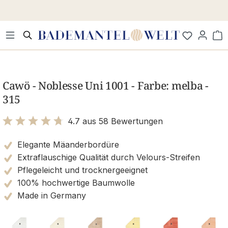
Zum Hauptinhalt springen
Wa
Bildergalerie überspringen
Cawö - Noblesse Uni 1001 - Farbe: melba -
315
4.7 aus 58 Bewertungen
Bewertung mit 4.7 von 5 Sternen
Elegante Mäanderbordüre
Extraflauschige Qualität durch Velours-Streifen
Pflegeleicht und trocknergeeignet
100% hochwertige Baumwolle
Made in Germany