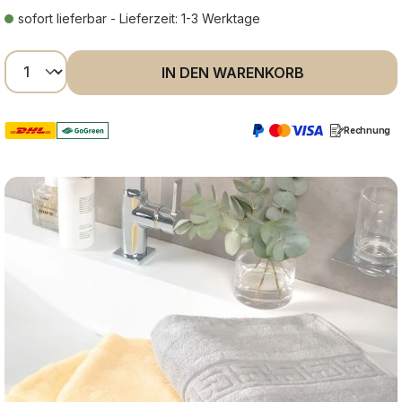
sofort lieferbar - Lieferzeit: 1-3 Werktage
Produkt Anzahl: Gib den gewünschten Wer
IN DEN WARENKORB
Rechnung