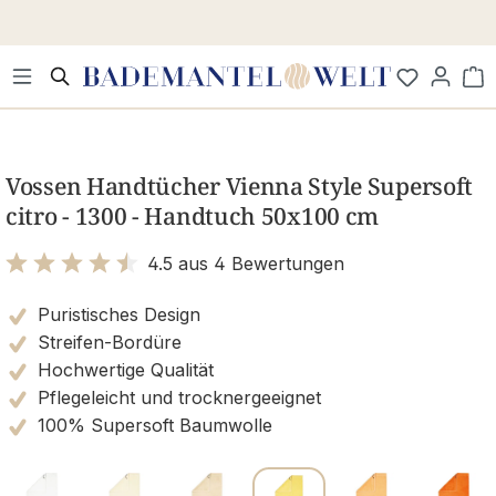
Zum Hauptinhalt springen
Wa
Bildergalerie überspringen
Vossen Handtücher Vienna Style Supersoft
citro - 1300 - Handtuch 50x100 cm
4.5 aus 4 Bewertungen
Bewertung mit 4.5 von 5 Sternen
Puristisches Design
Streifen-Bordüre
Hochwertige Qualität
Pflegeleicht und trocknergeeignet
100% Supersoft Baumwolle