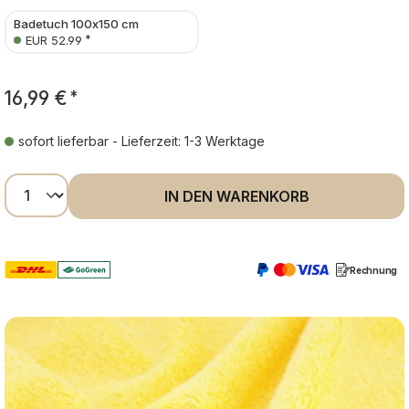
Badetuch 100x150 cm
*
EUR 52.99
16,99 €
*
sofort lieferbar - Lieferzeit: 1-3 Werktage
Produkt Anzahl: Gib den gewünschten Wer
IN DEN WARENKORB
Rechnung