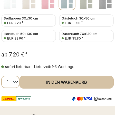
Seiflappen 30x30 cm
Gästetuch 30x50 cm
*
*
EUR 7.20
EUR 10.50
Handtuch 50x100 cm
Duschtuch 70x130 cm
*
*
EUR 23.90
EUR 35.90
ab
7,20 €
*
sofort lieferbar - Lieferzeit: 1-3 Werktage
Produkt Anzahl: Gib den gewünschten Wer
IN DEN WARENKORB
Rechnung