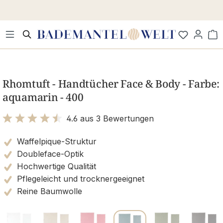
Zum Hauptinhalt springen
Wa
Bildergalerie überspringen
Rhomtuft - Handtücher Face & Body - Farbe:
aquamarin - 400
4.6 aus 3 Bewertungen
Bewertung mit 4.6 von 5 Sternen
Waffelpique-Struktur
Doubleface-Optik
Hochwertige Qualität
Pflegeleicht und trocknergeeignet
Reine Baumwolle