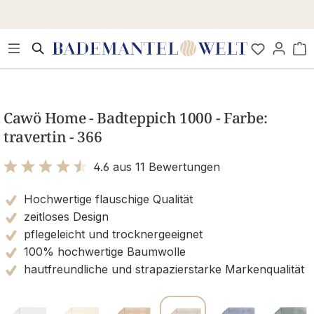
Zum Hauptinhalt springen
Wa
Bildergalerie überspringen
Cawö Home - Badteppich 1000 - Farbe:
travertin - 366
4.6 aus 11 Bewertungen
Bewertung mit 4.6 von 5 Sternen
Hochwertige flauschige Qualität
zeitloses Design
pflegeleicht und trocknergeeignet
100% hochwertige Baumwolle
hautfreundliche und strapazierstarke Markenqualität