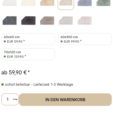
60x60 cm
60x100 cm
*
*
EUR 59.90
EUR 99.90
70x120 cm
*
EUR 129.90
ab
59,90 €
*
sofort lieferbar - Lieferzeit: 1-3 Werktage
Produkt Anzahl: Gib den gewünschten Wer
IN DEN WARENKORB