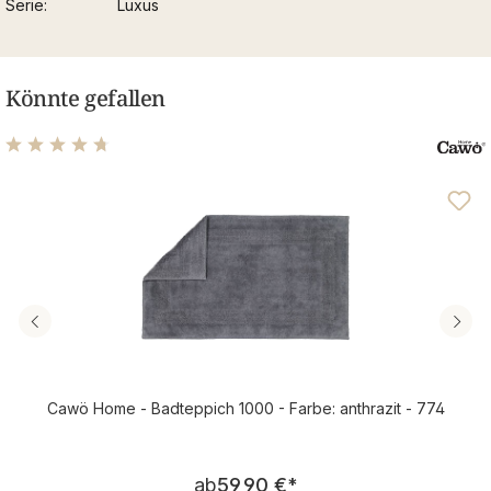
Serie
Luxus
Könnte gefallen
Durchschnittliche Bewertung von 4.82 von 5 Sternen
Cawö Home - Badteppich 1000 - Farbe: anthrazit - 774
Regulärer Preis:
ab
59,90 €
*