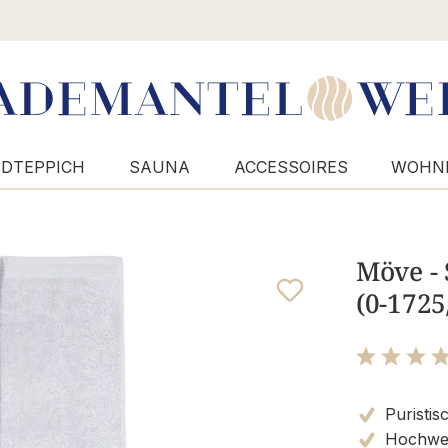
DTEPPICH
SAUNA
ACCESSOIRES
WOHN
Möve - 
(0-172
Bewertung m
Puristis
Hochwert