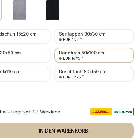
schuh 15x20 cm
Seiflappen 30x30 cm
*
EUR 6.95
 30x50 cm
Handtuch 50x100 cm
*
EUR 16.95
60x110 cm
Duschtuch 80x150 cm
*
EUR 52.95
rbar - Lieferzeit: 1-3 Werktage
 Anzahl: Gib den gewünschten Wert ein 
IN DEN WARENKORB