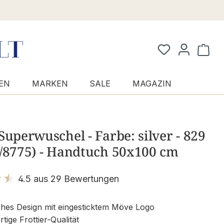
Waren
EN
MARKEN
SALE
MAGAZIN
Superwuschel - Farbe: silver - 829
5/8775) - Handtuch 50x100 cm
4.5 aus 29 Bewertungen
it 4.5 von 5 Sternen
ches Design mit eingesticktem Möve Logo
ige Frottier-Qualität