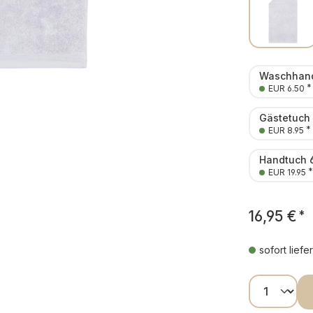
Waschhand
*
EUR 6.50
Gästetuch
*
EUR 8.95
Handtuch 
*
EUR 19.95
16,95 €
*
sofort liefe
Produkt