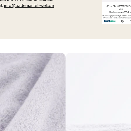
il:
info@bademantel-welt.de