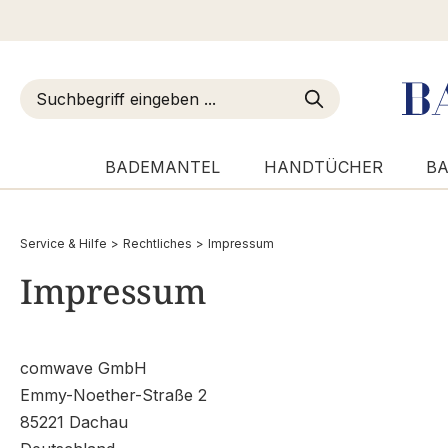
m Hauptinhalt springen
Zur Suche springen
Zur Hauptnavigation springen
BADEMANTEL
HANDTÜCHER
BA
Service & Hilfe
>
Rechtliches
>
Impressum
Impressum
comwave GmbH
Emmy-Noether-Straße 2
85221 Dachau