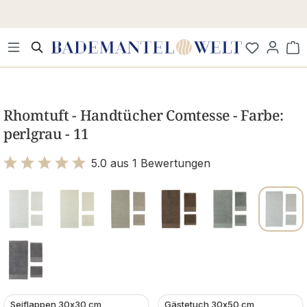
Zum Hauptinhalt springen
Wa
Bildergalerie überspringen
Rhomtuft - Handtücher Comtesse - Farbe:
perlgrau - 11
5.0 aus 1 Bewertungen
Bewertung mit 5 von 5 Sternen
Seiflappen 30x30 cm
Gästetuch 30x50 cm