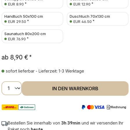
*
*
EUR 8.90
EUR 12.90
Handtuch 50x100 cm
Duschtuch 70x130 cm
*
*
EUR 29.50
EUR 46.50
Saunatuch 80x200 cm
*
EUR 76.90
ab
8,90 €
*
sofort lieferbar - Lieferzeit: 1-3 Werktage
Produkt Anzahl: Gib den gewünschten Wer
IN DEN WARENKORB
Rechnung
Bestellen Sie innerhalb von
3h 39min
und wir versenden Ihr
Paket noch
heute
.