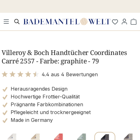
Zum Hauptinhalt springen
Wa
Bildergalerie überspringen
Villeroy & Boch Handtücher Coordinates
Carré 2557 - Farbe: graphite - 79
4.4 aus 4 Bewertungen
Bewertung mit 4.4 von 5 Sternen
Herausragendes Design
Hochwertige Frottier-Qualität
Prägnante Farbkombinationen
Pflegeleicht und trocknergeeignet
Made in Germany