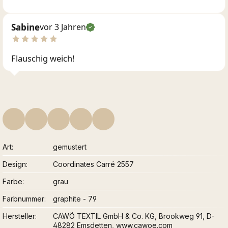
Sabine
vor 3 Jahren
Flauschig weich!
Art
gemustert
Design
Coordinates Carré 2557
Farbe
grau
Farbnummer
graphite - 79
Hersteller
CAWÖ TEXTIL GmbH & Co. KG, Brookweg 91, D-
48282 Emsdetten, www.cawoe.com