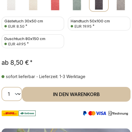
Gästetuch 30x50 cm
Handtuch 50x100 cm
*
*
EUR 8.50
EUR 19.95
Duschtuch 80x150 cm
*
EUR 49.95
ab
8,50 €
*
sofort lieferbar - Lieferzeit: 1-3 Werktage
Produkt Anzahl: Gib den gewünschten Wer
IN DEN WARENKORB
Rechnung