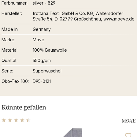
Farbnummer
silver - 829
Hersteller
frottana Textil GmbH & Co. KG, Waltersdorfer
Straße 54, D-02779 Großschönau, www.moeve.de
Made in
Germany
Marke
Möve
Material
100% Baumwolle
Qualität
550g/qm
Serie
Superwuschel
Öko-Tex 100
D95-0121
Könnte gefallen
Durchschnittliche Bewertung von 4.48 von 5 Sternen