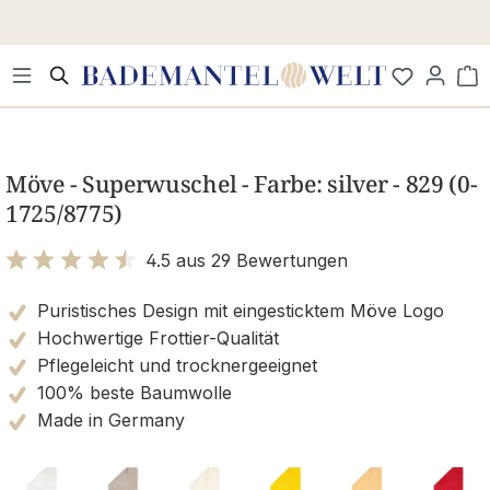
Zum Hauptinhalt springen
Wa
Bildergalerie überspringen
Möve - Superwuschel - Farbe: silver - 829 (0-
1725/8775)
4.5 aus 29 Bewertungen
Bewertung mit 4.5 von 5 Sternen
Puristisches Design mit eingesticktem Möve Logo
Hochwertige Frottier-Qualität
Pflegeleicht und trocknergeeignet
100% beste Baumwolle
Made in Germany