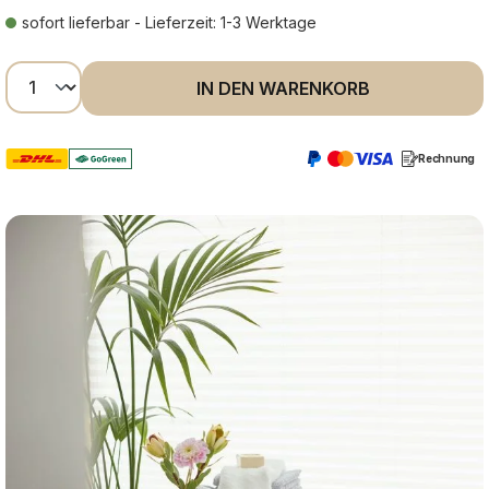
sofort lieferbar - Lieferzeit: 1-3 Werktage
Produkt Anzahl: Gib den gewünschten Wer
IN DEN WARENKORB
Rechnung