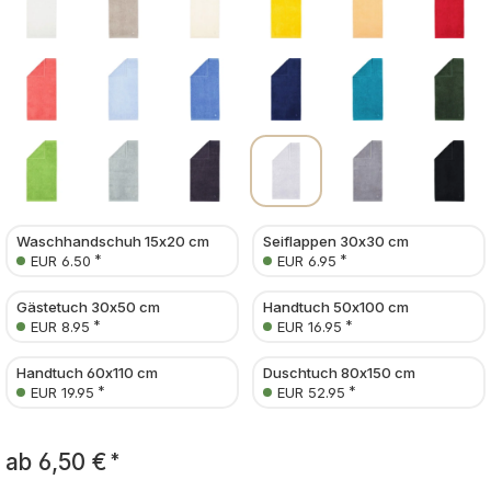
Waschhandschuh 15x20 cm
Seiflappen 30x30 cm
*
*
EUR 6.50
EUR 6.95
Gästetuch 30x50 cm
Handtuch 50x100 cm
*
*
EUR 8.95
EUR 16.95
Handtuch 60x110 cm
Duschtuch 80x150 cm
*
*
EUR 19.95
EUR 52.95
ab
6,50 €
*