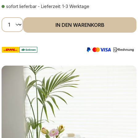
sofort lieferbar - Lieferzeit: 1-3 Werktage
Produkt Anzahl: Gib den gewünschten Wer
IN DEN WARENKORB
Rechnung