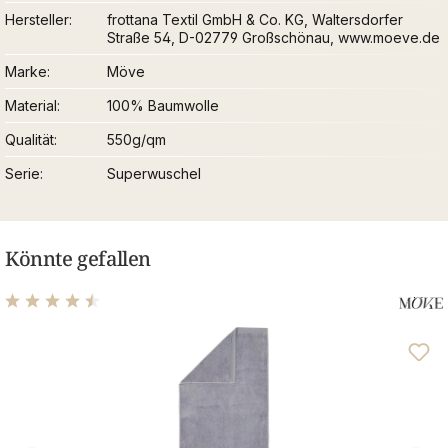
Hersteller
frottana Textil GmbH & Co. KG, Waltersdorfer
Straße 54, D-02779 Großschönau, www.moeve.de
Marke
Möve
Material
100% Baumwolle
Qualität
550g/qm
Serie
Superwuschel
Könnte gefallen
Durchschnittliche Bewertung von 4.48 von 5 Sternen