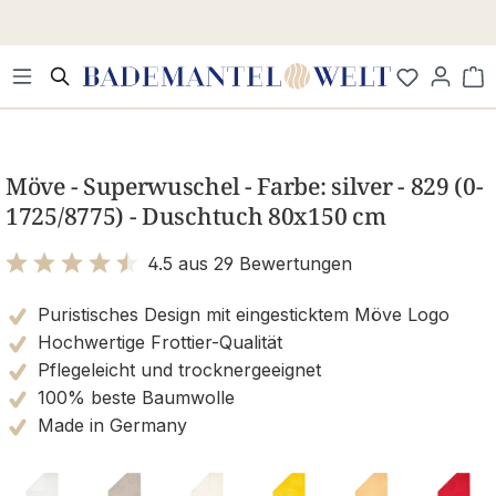
Zum Hauptinhalt springen
Wa
Bildergalerie überspringen
Möve - Superwuschel - Farbe: silver - 829 (0-
1725/8775) - Duschtuch 80x150 cm
4.5 aus 29 Bewertungen
Bewertung mit 4.5 von 5 Sternen
Puristisches Design mit eingesticktem Möve Logo
Hochwertige Frottier-Qualität
Pflegeleicht und trocknergeeignet
100% beste Baumwolle
Made in Germany