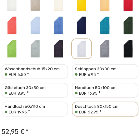
Waschhandschuh 15x20 cm
Seiflappen 30x30 cm
*
*
EUR 6.50
EUR 6.95
Gästetuch 30x50 cm
Handtuch 50x100 cm
*
*
EUR 8.95
EUR 16.95
Handtuch 60x110 cm
Duschtuch 80x150 cm
*
*
EUR 19.95
EUR 52.95
52,95 €
*