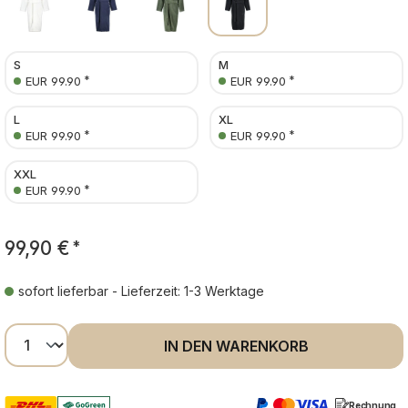
S
M
*
*
EUR 99.90
EUR 99.90
L
XL
*
*
EUR 99.90
EUR 99.90
XXL
*
EUR 99.90
99,90 €
*
sofort lieferbar - Lieferzeit: 1-3 Werktage
Produkt Anzahl: Gib den gewünschten Wer
IN DEN WARENKORB
Rechnung