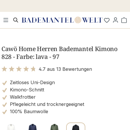
Zum Hauptinhalt springen
Wa
Bildergalerie überspringen
Cawö Home Herren Bademantel Kimono
828 - Farbe: lava - 97
4.7 aus 13 Bewertungen
Bewertung mit 4.7 von 5 Sternen
Zeitloses Uni-Design
Kimono-Schnitt
Walkfrottier
Pflegeleicht und trocknergeeignet
100% Baumwolle