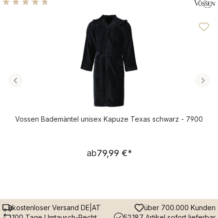
Durchschnittliche Bewertung von 4.63 von 5 Sternen
Vossen Bademäntel unisex Kapuze Texas schwarz - 7900
Regulärer Preis:
ab
79,99 €
*
kostenloser Versand DE|AT
über 700.000 Kunden
100 Tage Umtausch-Recht
52.187 Artikel sofort lieferbar