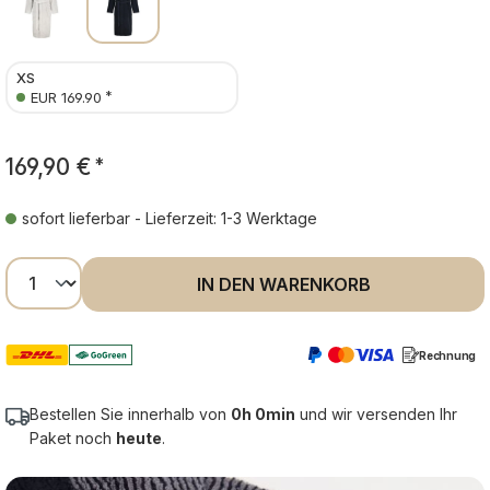
XS
*
EUR 169.90
169,90 €
*
sofort lieferbar - Lieferzeit: 1-3 Werktage
Produkt Anzahl: Gib den gewünschten Wer
IN DEN WARENKORB
Rechnung
Bestellen Sie innerhalb von
0h 0min
und wir versenden Ihr
Paket noch
heute
.