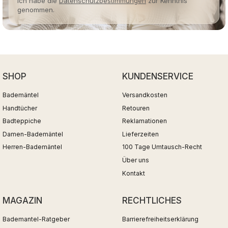
Ich habe die
Datenschutzbestimmungen
zur Kenntnis
genommen.
SHOP
KUNDENSERVICE
Bademäntel
Versandkosten
Handtücher
Retouren
Badteppiche
Reklamationen
Damen-Bademäntel
Lieferzeiten
Herren-Bademäntel
100 Tage Umtausch-Recht
Über uns
Kontakt
MAGAZIN
RECHTLICHES
Bademantel-Ratgeber
Barrierefreiheitserklärung