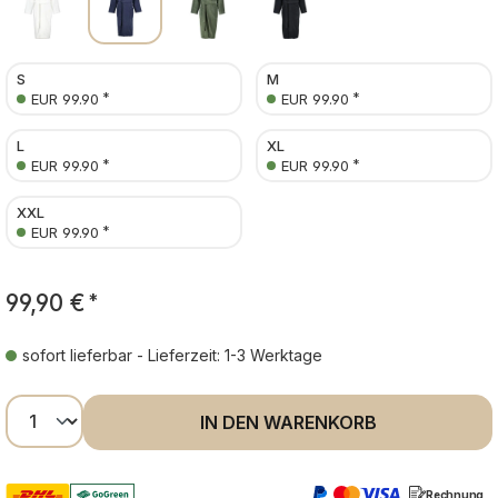
S
M
*
*
EUR 99.90
EUR 99.90
L
XL
*
*
EUR 99.90
EUR 99.90
XXL
*
EUR 99.90
99,90 €
*
sofort lieferbar - Lieferzeit: 1-3 Werktage
Produkt Anzahl: Gib den gewünschten Wer
IN DEN WARENKORB
Rechnung