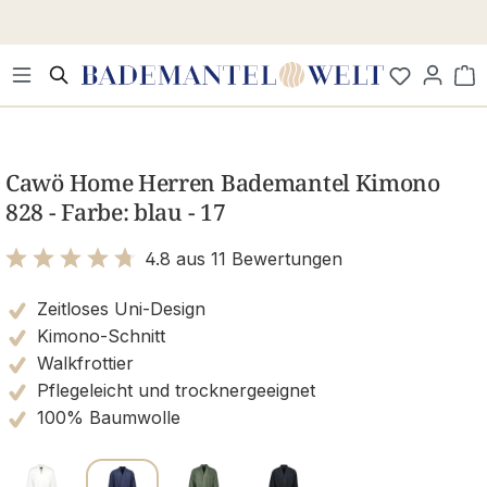
Zum Hauptinhalt springen
Wa
Bildergalerie überspringen
Cawö Home Herren Bademantel Kimono
828 - Farbe: blau - 17
4.8 aus 11 Bewertungen
Bewertung mit 4.8 von 5 Sternen
Zeitloses Uni-Design
Kimono-Schnitt
Walkfrottier
Pflegeleicht und trocknergeeignet
100% Baumwolle