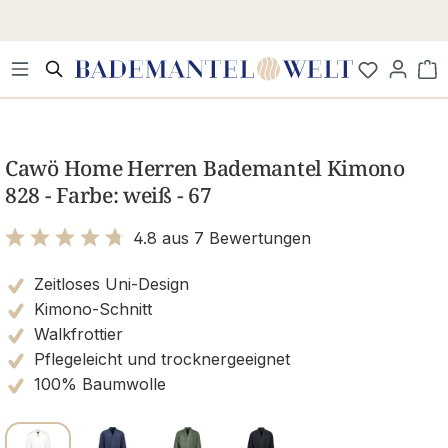
Zum Hauptinhalt springen
Wa
Bildergalerie überspringen
Cawö Home Herren Bademantel Kimono
828 - Farbe: weiß - 67
4.8 aus 7 Bewertungen
Bewertung mit 4.8 von 5 Sternen
Zeitloses Uni-Design
Kimono-Schnitt
Walkfrottier
Pflegeleicht und trocknergeeignet
100% Baumwolle