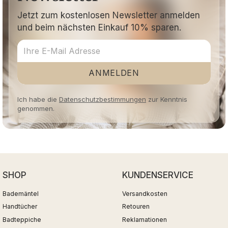
Jetzt zum kostenlosen Newsletter anmelden
und beim nächsten Einkauf 10% sparen.
ANMELDEN
Ich habe die
Datenschutzbestimmungen
zur Kenntnis
genommen.
SHOP
KUNDENSERVICE
Bademäntel
Versandkosten
Handtücher
Retouren
Badteppiche
Reklamationen