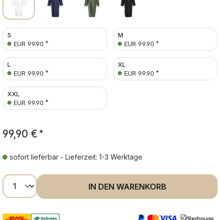
S
M
*
*
EUR 99.90
EUR 99.90
L
XL
*
*
EUR 99.90
EUR 99.90
XXL
*
EUR 99.90
99,90 €
*
sofort lieferbar - Lieferzeit: 1-3 Werktage
Produkt Anzahl: Gib den gewünschten Wer
IN DEN WARENKORB
Rechnung