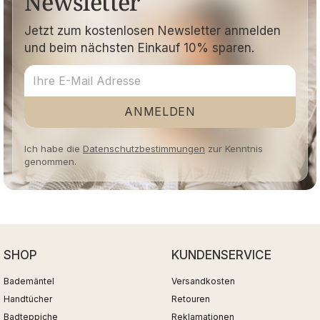
Newsletter
Jetzt zum kostenlosen Newsletter anmelden
und beim nächsten Einkauf 10% sparen.
ANMELDEN
Ich habe die
Datenschutzbestimmungen
zur Kenntnis
genommen.
SHOP
KUNDENSERVICE
Bademäntel
Versandkosten
Handtücher
Retouren
Badteppiche
Reklamationen