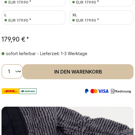
*
*
EUR 179.90
EUR 179.90
L
XL
*
*
EUR 179.90
EUR 179.90
179,90 €
*
sofort lieferbar - Lieferzeit: 1-3 Werktage
Produkt Anzahl: Gib den gewünschten Wer
IN DEN WARENKORB
Rechnung