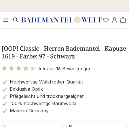
Zum Hauptinhalt springen
Wa
Bildergalerie überspringen
JOOP! Classic - Herren Bademantel - Kapuze
1619 - Farbe: 97 - Schwarz
4.4 aus 16 Bewertungen
Bewertung mit 4.4 von 5 Sternen
Hochwertige Walkfrottier-Qualität
Exklusive Optik
Pflegeleicht und trocknergeeignet
100% hochwertige Baumwolle
Made in Germany
S
M