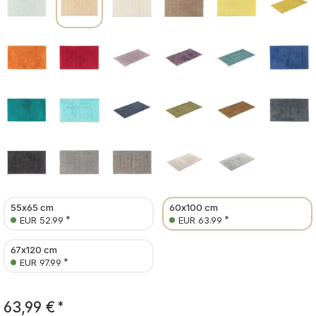
55x65 cm
60x100 cm
*
*
EUR 52.99
EUR 63.99
67x120 cm
*
EUR 97.99
63,99 €
*