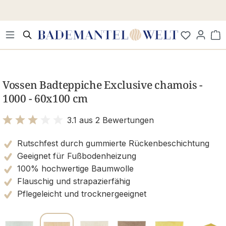
Zum Hauptinhalt springen
Wa
Bildergalerie überspringen
Vossen Badteppiche Exclusive chamois -
1000 - 60x100 cm
3.1 aus 2 Bewertungen
Bewertung mit 3.1 von 5 Sternen
Rutschfest durch gummierte Rückenbeschichtung
Geeignet für Fußbodenheizung
100% hochwertige Baumwolle
Flauschig und strapazierfähig
Pflegeleicht und trocknergeeignet