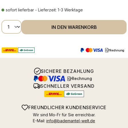
sofort lieferbar - Lieferzeit: 1-3 Werktage
Produkt Anzahl: Gib den gewünschten Wer
IN DEN WARENKORB
Rechnung
SICHERE BEZAHLUNG
Rechnung
SCHNELLER VERSAND
FREUNDLICHER KUNDENSERVICE
Wir sind Mo-Fr für Sie erreichbar.
E-Mail:
info@bademantel-welt.de