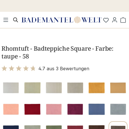
Zum Hauptinhalt springen
Wa
Bildergalerie überspringen
Rhomtuft - Badteppiche Square - Farbe:
taupe - 58
4.7 aus 3 Bewertungen
Bewertung mit 4.7 von 5 Sternen