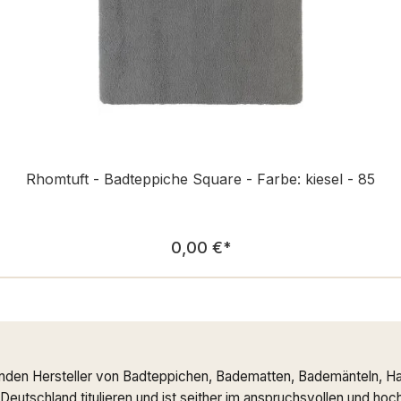
Rhomtuft - Badteppiche Square - Farbe: kiesel - 85
Regulärer Preis:
0,00 €
*
nden Hersteller von Badteppichen, Badematten, Bademänteln, Ha
n Deutschland titulieren und ist seither im anspruchsvollen und h