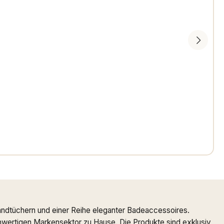
ndtüchern und einer Reihe eleganter Badeaccessoires.
ochwertigen Markensektor zu Hause. Die Produkte sind exklusiv,